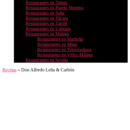
Restaurantes en Tulum
Restaurantes en Puerto Morelos
Restaurantes en Salta
Restaurantes en Tilcara
Restaurantes en Tandil
Restaurantes en Ushuaia
Restaurantes en Málaga
Restaurantes en Marbella
Restaurantes en Mijas
Restaurantes en Torremolinos
Restaurantes en Vélez-Málaga
Restaurantes en Sevilla
Recetas
»
Don Alfredo Leña & Carbón