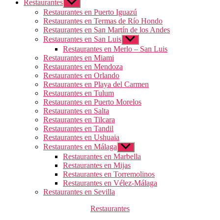
Restaurantes
Mostrar
el
Restaurantes en Puerto Iguazú
submenú
Restaurantes en Termas de Río Hondo
Restaurantes en San Martín de los Andes
Restaurantes en San Luis
Mostrar
el
Restaurantes en Merlo – San Luis
submenú
Restaurantes en Miami
Restaurantes en Mendoza
Restaurantes en Orlando
Restaurantes en Playa del Carmen
Restaurantes en Tulum
Restaurantes en Puerto Morelos
Restaurantes en Salta
Restaurantes en Tilcara
Restaurantes en Tandil
Restaurantes en Ushuaia
Restaurantes en Málaga
Mostrar
el
Restaurantes en Marbella
submenú
Restaurantes en Mijas
Restaurantes en Torremolinos
Restaurantes en Vélez-Málaga
Restaurantes en Sevilla
Categorías
Restaurantes