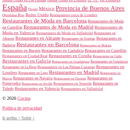
en Londres
Dónde comer en Londres
Dónde comer en Las Palmas
EE. UU.
España
Provincia de Buenos Aires
México
Florida
Reino Unido
Quintana Roo
Restaurantes cerca de Londres
Restaurantes de Moda en Barcelona
Restaurantes de Moda
Restaurantes de Moda en Madrid
Restaurantes de
en Castellón
Moda en Valencia
Restaurantes de Moda en Valladolid
Restaurantes en
Restaurantes en Alicante
Restaurantes en
Albacete
Restaurantes en Asturias
Restaurantes en Barcelona
Badajoz
Restaurantes en Bizkaia
Restaurantes en Burgos
Restaurantes en Cantabria
Restaurantes en Castellón
Restaurantes en Coruña
Restaurantes en Ciudad Real
Restaurantes en Cádiz
Restaurantes en Galicia
Restaurantes en Guipúzcoa
Restaurantes en Guadalajara
Restaurantes en
Restaurantes en Las Palmas Canarias
Restaurantes en La Rioja
Restaurantes en Madrid
Londres
Restaurantes en Lugo
Restaurantes en
Restaurantes en Navarra
Restaurantes en
Murcia
Restaurantes en Ourense
Restaurantes en
Pontevedra
Restaurantes en Tenerife
Restaurantes en Sevilla
Toledo
Restaurantes en Valencia
Restaurantes en Valladolid
© 2026
Cocina
Política de privacidad
Ir arriba
↑
Subir
↑