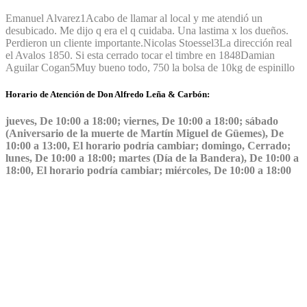
Emanuel Alvarez
1
Acabo de llamar al local y me atendió un
desubicado. Me dijo q era el q cuidaba. Una lastima x los dueños.
Perdieron un cliente importante.
Nicolas Stoessel
3
La dirección real
el Avalos 1850. Si esta cerrado tocar el timbre en 1848
Damian
Aguilar Cogan
5
Muy bueno todo, 750 la bolsa de 10kg de espinillo
Horario de Atención de Don Alfredo Leña & Carbón:
jueves, De 10:00 a 18:00; viernes, De 10:00 a 18:00; sábado
(Aniversario de la muerte de Martín Miguel de Güemes), De
10:00 a 13:00, El horario podría cambiar; domingo, Cerrado;
lunes, De 10:00 a 18:00; martes (Día de la Bandera), De 10:00 a
18:00, El horario podría cambiar; miércoles, De 10:00 a 18:00