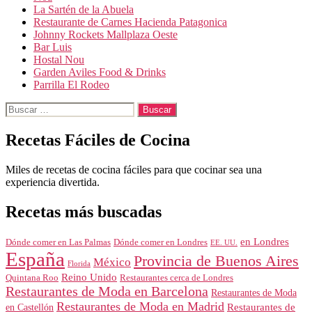
La Sartén de la Abuela
Restaurante de Carnes Hacienda Patagonica
Johnny Rockets Mallplaza Oeste
Bar Luis
Hostal Nou
Garden Aviles Food & Drinks
Parrilla El Rodeo
Buscar:
Recetas Fáciles de Cocina
Miles de recetas de cocina fáciles para que cocinar sea una
experiencia divertida.
Recetas más buscadas
en Londres
Dónde comer en Londres
Dónde comer en Las Palmas
EE. UU.
España
Provincia de Buenos Aires
México
Florida
Reino Unido
Quintana Roo
Restaurantes cerca de Londres
Restaurantes de Moda en Barcelona
Restaurantes de Moda
Restaurantes de Moda en Madrid
Restaurantes de
en Castellón