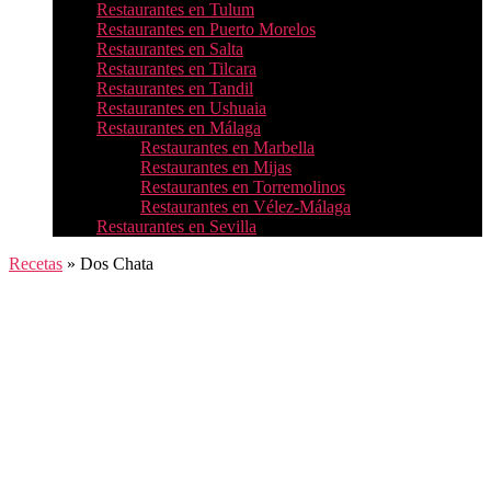
Restaurantes en Tulum
Restaurantes en Puerto Morelos
Restaurantes en Salta
Restaurantes en Tilcara
Restaurantes en Tandil
Restaurantes en Ushuaia
Restaurantes en Málaga
Restaurantes en Marbella
Restaurantes en Mijas
Restaurantes en Torremolinos
Restaurantes en Vélez-Málaga
Restaurantes en Sevilla
Recetas
»
Dos Chata