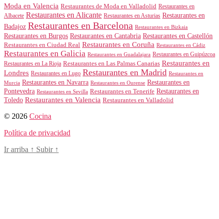
Moda en Valencia
Restaurantes de Moda en Valladolid
Restaurantes en
Restaurantes en Alicante
Restaurantes en
Albacete
Restaurantes en Asturias
Restaurantes en Barcelona
Badajoz
Restaurantes en Bizkaia
Restaurantes en Burgos
Restaurantes en Cantabria
Restaurantes en Castellón
Restaurantes en Coruña
Restaurantes en Ciudad Real
Restaurantes en Cádiz
Restaurantes en Galicia
Restaurantes en Guipúzcoa
Restaurantes en Guadalajara
Restaurantes en
Restaurantes en Las Palmas Canarias
Restaurantes en La Rioja
Restaurantes en Madrid
Londres
Restaurantes en Lugo
Restaurantes en
Restaurantes en Navarra
Restaurantes en
Murcia
Restaurantes en Ourense
Restaurantes en
Pontevedra
Restaurantes en Tenerife
Restaurantes en Sevilla
Toledo
Restaurantes en Valencia
Restaurantes en Valladolid
© 2026
Cocina
Política de privacidad
Ir arriba
↑
Subir
↑