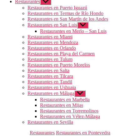
Restaurantes
Mostrar
el
Restaurantes en Puerto Iguazú
submenú
Restaurantes en Termas de Río Hondo
Restaurantes en San Martín de los Andes
Restaurantes en San Luis
Mostrar
el
Restaurantes en Merlo – San Luis
submenú
Restaurantes en Miami
Restaurantes en Mendoza
Restaurantes en Orlando
Restaurantes en Playa del Carmen
Restaurantes en Tulum
Restaurantes en Puerto Morelos
Restaurantes en Salta
Restaurantes en Tilcara
Restaurantes en Tandil
Restaurantes en Ushuaia
Restaurantes en Málaga
Mostrar
el
Restaurantes en Marbella
submenú
Restaurantes en Mijas
Restaurantes en Torremolinos
Restaurantes en Vélez-Málaga
Restaurantes en Sevilla
Categorías
Restaurantes
Restaurantes en Pontevedra