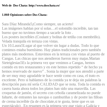
Web de Dos Chata: http://www.doschata.es/
1.060 Opiniones sobre Dos Chata:
Sara Díaz Miranda
5
¡Como siempre, un acierto!
Las imágenes hablan por sí solas…el solomillo increíble, tan tan
bueno que no tuvimos tiempo a sacarle la foto .
Los postres increíbles (Coulant y bolitas de tetilla con membrillo).
Velada tranquila en terraza con vistas.
Un 10.
Laura
5
Lugar al que volver sin lugar a dudas. Todo lo que
comimos estaba buenísimo. Hay platos tradicionales pero también
platos más modernos. Estuvimos en la terraza con vistas al puerto de
Cangas. Las chicas que nos atendieron fueron muy majas.
Marian
Sieteiglesias
5
Es la primera vez que venimos a Cangas, hemos
comido en tres restaurantes y en este hemos repetido “ de hecho ya
hemos reservado de nuevo” . Sonia la mujer que nos atendió a parte
de ser muy muy agradable te hace sentir como en casa, el trato es
excelente. Pero si hablamos de la comida ya te deja sin palabras la
descripción para mí sería CALIDAD que se nota. Toda la comida es
casera hasta ahora todos los platos han sido una maravilla. Las
croquetas de jamón, el secreto con cebolla caramelizada no puede
faltarte, de entrantes las navajas o zamburiñas y de postre las filloas
de crema increíble (la de chocolate,si te gusta, tiene que es un
espectáculo) . En resumen es la primera vez que viajo a Galicia y