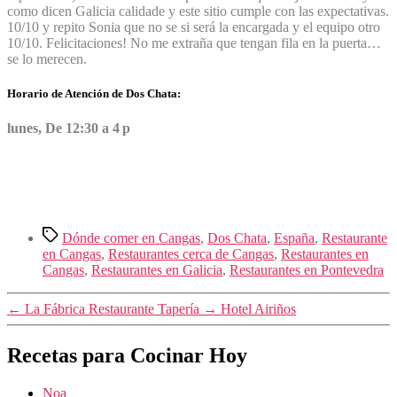
como dicen Galicia calidade y este sitio cumple con las expectativas.
10/10 y repito Sonia que no se si será la encargada y el equipo otro
10/10. Felicitaciones! No me extraña que tengan fila en la puerta…
se lo merecen.
Horario de Atención de Dos Chata:
lunes, De 12:30 a 4 p
Etiquetas
Dónde comer en Cangas
,
Dos Chata
,
España
,
Restaurante
en Cangas
,
Restaurantes cerca de Cangas
,
Restaurantes en
Cangas
,
Restaurantes en Galicia
,
Restaurantes en Pontevedra
←
La Fábrica Restaurante Tapería
→
Hotel Airiños
Recetas para Cocinar Hoy
Noa