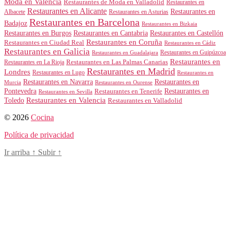
Moda en Valencia
Restaurantes de Moda en Valladolid
Restaurantes en
Restaurantes en Alicante
Restaurantes en
Albacete
Restaurantes en Asturias
Restaurantes en Barcelona
Badajoz
Restaurantes en Bizkaia
Restaurantes en Burgos
Restaurantes en Cantabria
Restaurantes en Castellón
Restaurantes en Coruña
Restaurantes en Ciudad Real
Restaurantes en Cádiz
Restaurantes en Galicia
Restaurantes en Guipúzcoa
Restaurantes en Guadalajara
Restaurantes en
Restaurantes en Las Palmas Canarias
Restaurantes en La Rioja
Restaurantes en Madrid
Londres
Restaurantes en Lugo
Restaurantes en
Restaurantes en Navarra
Restaurantes en
Murcia
Restaurantes en Ourense
Restaurantes en
Pontevedra
Restaurantes en Tenerife
Restaurantes en Sevilla
Toledo
Restaurantes en Valencia
Restaurantes en Valladolid
© 2026
Cocina
Política de privacidad
Ir arriba
↑
Subir
↑