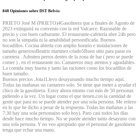
848 Opiniones sobre DST Belvís:
PRIETO José M (PRIETO)
4
Gasolinera que a finales de Agosto de
2023 extinguirá su convenio con la red Valcarce. Razonable de
precio y con buen carburante. El restaurante-cafetería abre 24h pero
no son la simpatía ni la amabilidad personificada. Buenos
bocadillos. Cocina abierta con amplio horario e instalaciones de
tamaño generoso
Beatriz martinez criado
5
Buen sitio para parar en
carretera . Admiten perros dentro de la zona de bar ( pero se puede
comer ) , en el restaurante no. Camareros muy atentos y agradables.
La comida muy buena y tanto las raciones como los bocadillos de
buen tamaño.
Buenos precios .
Jota
1
Llevo desayunando mucho tiempo aquí.
Todas las mañanas un camarero solo. Se tiene que meter a ayudar el
chico de la gasolinera. Estoy ahora mismo con más de 50 personas
pidiendo a la vez. Un lugar como el que tienen,con la cantidad de
gente que para no se puede atender por una sola persona. Me reitero
en lo que he dicho a pesar de la respuesta. Todas las mañanas a las
7:30 hay una sola persona(no solo hoy). Paro casi todos los días
desde hace mucho tiempo. No se puede atender tanto desayuno con
una sola persona. Y no veo apropiado que el personal de gasolinera
tenga que echar una mano.