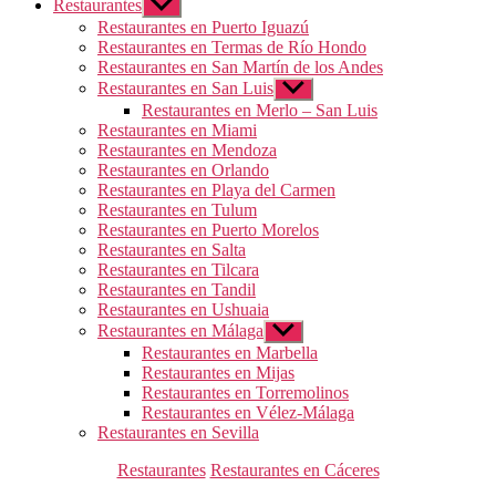
Restaurantes
Mostrar
el
Restaurantes en Puerto Iguazú
submenú
Restaurantes en Termas de Río Hondo
Restaurantes en San Martín de los Andes
Restaurantes en San Luis
Mostrar
el
Restaurantes en Merlo – San Luis
submenú
Restaurantes en Miami
Restaurantes en Mendoza
Restaurantes en Orlando
Restaurantes en Playa del Carmen
Restaurantes en Tulum
Restaurantes en Puerto Morelos
Restaurantes en Salta
Restaurantes en Tilcara
Restaurantes en Tandil
Restaurantes en Ushuaia
Restaurantes en Málaga
Mostrar
el
Restaurantes en Marbella
submenú
Restaurantes en Mijas
Restaurantes en Torremolinos
Restaurantes en Vélez-Málaga
Restaurantes en Sevilla
Categorías
Restaurantes
Restaurantes en Cáceres