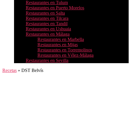
Restaurantes en Tulum
Restaurantes en Puerto Morelos
Restaurantes en Salta
Restaurantes en Tilcara
Restaurantes en Tandil
Restaurantes en Ushuaia
Restaurantes en Málaga
Restaurantes en Marbella
Restaurantes en Mijas
Restaurantes en Torremolinos
Restaurantes en Vélez-Málaga
Restaurantes en Sevilla
Recetas
»
DST Belvís