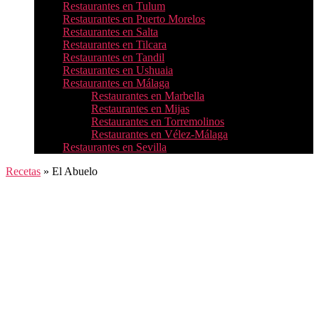
Restaurantes en Tulum
Restaurantes en Puerto Morelos
Restaurantes en Salta
Restaurantes en Tilcara
Restaurantes en Tandil
Restaurantes en Ushuaia
Restaurantes en Málaga
Restaurantes en Marbella
Restaurantes en Mijas
Restaurantes en Torremolinos
Restaurantes en Vélez-Málaga
Restaurantes en Sevilla
Recetas
»
El Abuelo