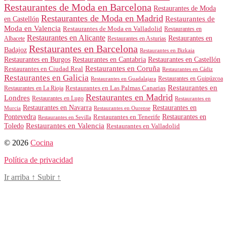
Restaurantes de Moda en Barcelona
Restaurantes de Moda
Restaurantes de Moda en Madrid
Restaurantes de
en Castellón
Moda en Valencia
Restaurantes de Moda en Valladolid
Restaurantes en
Restaurantes en Alicante
Restaurantes en
Albacete
Restaurantes en Asturias
Restaurantes en Barcelona
Badajoz
Restaurantes en Bizkaia
Restaurantes en Burgos
Restaurantes en Cantabria
Restaurantes en Castellón
Restaurantes en Coruña
Restaurantes en Ciudad Real
Restaurantes en Cádiz
Restaurantes en Galicia
Restaurantes en Guipúzcoa
Restaurantes en Guadalajara
Restaurantes en
Restaurantes en Las Palmas Canarias
Restaurantes en La Rioja
Restaurantes en Madrid
Londres
Restaurantes en Lugo
Restaurantes en
Restaurantes en Navarra
Restaurantes en
Murcia
Restaurantes en Ourense
Restaurantes en
Pontevedra
Restaurantes en Tenerife
Restaurantes en Sevilla
Toledo
Restaurantes en Valencia
Restaurantes en Valladolid
© 2026
Cocina
Política de privacidad
Ir arriba
↑
Subir
↑