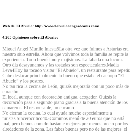
Web de El Abuelo: http://www.elabuelocangasdeonis.com/
4.205 Opiniones sobre El Abuelo:
Miguel Angel Murillo Iniesta
5
La otra vez que fuimos a Asturias era
nuestro sitio estrella. Ahora que volvimos toda la familia se repite la
experiencia. Todo buenísimo y majísimos. La fabada una locura.
Otro día desayunamos y las tostadas son espectaculares.
Madia
Leva
4
Hoy ha tocado visitar “El Abuelo”, un restaurante para repetir.
Cabe destacar principalmente lo bueno que estaba el cachopo “El
Abuelo” y los postres.
No tan rica la cecina de León, quizás mejoraría con un poco más de
curación.
El local, aunque con decoración antigua, acogedor. Quizás la
decoración pasa a segundo plano gracias a la buena atención de los
camareros. El responsable, un encanto.
No cierran la cocina, lo cual ayuda mucho especialmente a
turistas.
Sincerocritico40
3
Comimos menú de 20 euros que no está
mal, pero hemos comido bastante mejores por menos precio por los
alrededores de la zona. Las fabes buenas pero no de las mejores, el