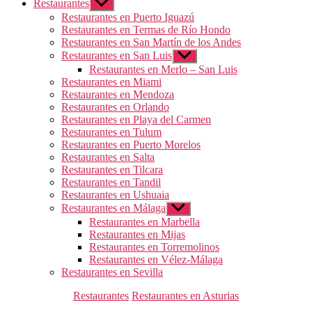
Restaurantes
Mostrar
el
Restaurantes en Puerto Iguazú
submenú
Restaurantes en Termas de Río Hondo
Restaurantes en San Martín de los Andes
Restaurantes en San Luis
Mostrar
el
Restaurantes en Merlo – San Luis
submenú
Restaurantes en Miami
Restaurantes en Mendoza
Restaurantes en Orlando
Restaurantes en Playa del Carmen
Restaurantes en Tulum
Restaurantes en Puerto Morelos
Restaurantes en Salta
Restaurantes en Tilcara
Restaurantes en Tandil
Restaurantes en Ushuaia
Restaurantes en Málaga
Mostrar
el
Restaurantes en Marbella
submenú
Restaurantes en Mijas
Restaurantes en Torremolinos
Restaurantes en Vélez-Málaga
Restaurantes en Sevilla
Categorías
Restaurantes
Restaurantes en Asturias