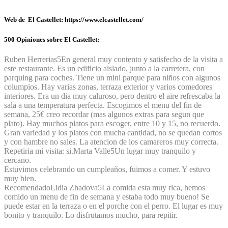
Web de El Castellet: https://www.elcastellet.com/
500 Opiniones sobre El Castellet:
Ruben Herrerias
5
En general muy contento y satisfecho de la visita a
este restaurante. Es un edificio aislado, junto a la carretera, con
parquing para coches. Tiene un mini parque para niños con algunos
columpios. Hay varias zonas, terraza exterior y varios comedores
interiores. Era un dia muy caluroso, pero dentro el aire refrescaba la
sala a una temperatura perfecta. Escogimos el menu del fin de
semana, 25€ creo recordar (mas algunos extras para segun que
plato). Hay muchos platos para escoger, entre 10 y 15, no recuerdo.
Gran variedad y los platos con mucha cantidad, no se quedan cortos
y con hambre no sales. La atencion de los camareros muy correcta.
Repetiria mi visita: si.
Marta Valle
5
Un lugar muy tranquilo y
cercano.
Estuvimos celebrando un cumpleaños, fuimos a comer. Y estuvo
muy bien.
Recomendado
Lidia Zhadova
5
La comida esta muy rica, hemos
comido un menu de fin de semana y estaba todo muy bueno! Se
puede estar en la terraza o en el porche con el perro. El lugar es muy
bonito y tranquilo. Lo disfrutamos mucho, para repitir.