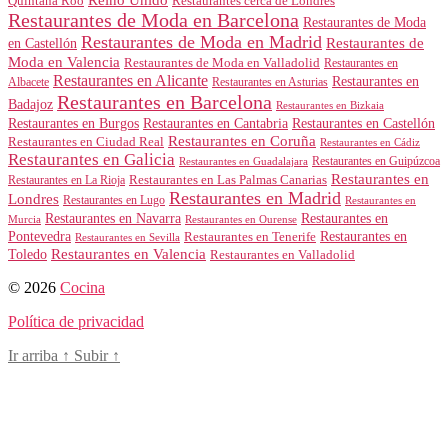
Quintana Roo
Restaurantes cerca de Londres
Restaurantes de Moda en Barcelona
Restaurantes de Moda
Restaurantes de Moda en Madrid
Restaurantes de
en Castellón
Moda en Valencia
Restaurantes de Moda en Valladolid
Restaurantes en
Restaurantes en Alicante
Restaurantes en
Albacete
Restaurantes en Asturias
Restaurantes en Barcelona
Badajoz
Restaurantes en Bizkaia
Restaurantes en Burgos
Restaurantes en Cantabria
Restaurantes en Castellón
Restaurantes en Coruña
Restaurantes en Ciudad Real
Restaurantes en Cádiz
Restaurantes en Galicia
Restaurantes en Guipúzcoa
Restaurantes en Guadalajara
Restaurantes en
Restaurantes en Las Palmas Canarias
Restaurantes en La Rioja
Restaurantes en Madrid
Londres
Restaurantes en Lugo
Restaurantes en
Restaurantes en Navarra
Restaurantes en
Murcia
Restaurantes en Ourense
Restaurantes en
Pontevedra
Restaurantes en Tenerife
Restaurantes en Sevilla
Toledo
Restaurantes en Valencia
Restaurantes en Valladolid
© 2026
Cocina
Política de privacidad
Ir arriba
↑
Subir
↑