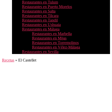
Restaurantes en Tulum
Restaurantes en Puerto Morelos
Restaurantes en Salta
Restaurantes en Tilcara
Restaurantes en Tandil
Restaurantes en Ushuaia
Restaurantes en Málaga
Restaurantes en Marbella
Restaurantes en Mijas
Restaurantes en Torremolinos
Restaurantes en Vélez-Málaga
Restaurantes en Sevilla
Recetas
»
El Castellet