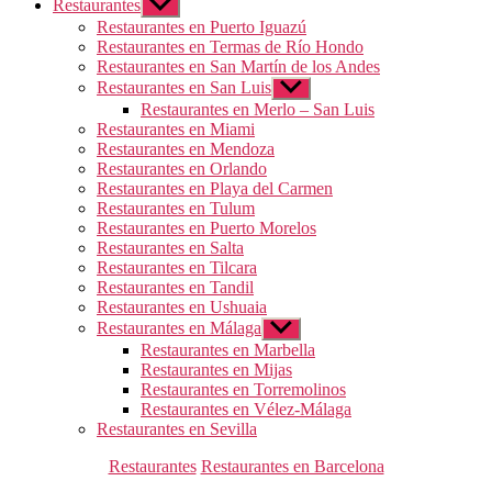
Restaurantes
Mostrar
el
Restaurantes en Puerto Iguazú
submenú
Restaurantes en Termas de Río Hondo
Restaurantes en San Martín de los Andes
Restaurantes en San Luis
Mostrar
el
Restaurantes en Merlo – San Luis
submenú
Restaurantes en Miami
Restaurantes en Mendoza
Restaurantes en Orlando
Restaurantes en Playa del Carmen
Restaurantes en Tulum
Restaurantes en Puerto Morelos
Restaurantes en Salta
Restaurantes en Tilcara
Restaurantes en Tandil
Restaurantes en Ushuaia
Restaurantes en Málaga
Mostrar
el
Restaurantes en Marbella
submenú
Restaurantes en Mijas
Restaurantes en Torremolinos
Restaurantes en Vélez-Málaga
Restaurantes en Sevilla
Categorías
Restaurantes
Restaurantes en Barcelona