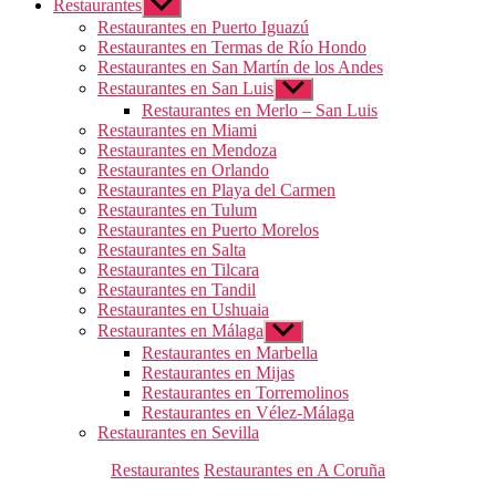
Restaurantes
Mostrar
el
Restaurantes en Puerto Iguazú
submenú
Restaurantes en Termas de Río Hondo
Restaurantes en San Martín de los Andes
Restaurantes en San Luis
Mostrar
el
Restaurantes en Merlo – San Luis
submenú
Restaurantes en Miami
Restaurantes en Mendoza
Restaurantes en Orlando
Restaurantes en Playa del Carmen
Restaurantes en Tulum
Restaurantes en Puerto Morelos
Restaurantes en Salta
Restaurantes en Tilcara
Restaurantes en Tandil
Restaurantes en Ushuaia
Restaurantes en Málaga
Mostrar
el
Restaurantes en Marbella
submenú
Restaurantes en Mijas
Restaurantes en Torremolinos
Restaurantes en Vélez-Málaga
Restaurantes en Sevilla
Categorías
Restaurantes
Restaurantes en A Coruña