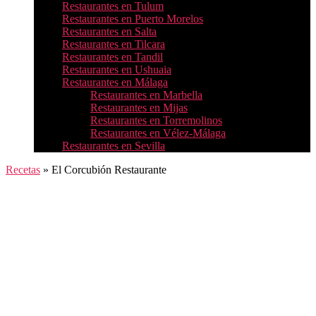
Restaurantes en Tulum
Restaurantes en Puerto Morelos
Restaurantes en Salta
Restaurantes en Tilcara
Restaurantes en Tandil
Restaurantes en Ushuaia
Restaurantes en Málaga
Restaurantes en Marbella
Restaurantes en Mijas
Restaurantes en Torremolinos
Restaurantes en Vélez-Málaga
Restaurantes en Sevilla
Recetas
»
El Corcubión Restaurante