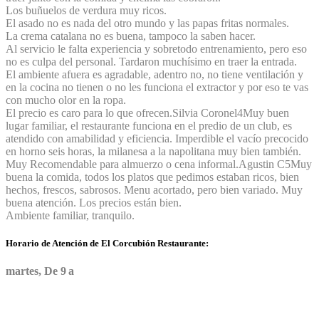
Los buñuelos de verdura muy ricos.
El asado no es nada del otro mundo y las papas fritas normales.
La crema catalana no es buena, tampoco la saben hacer.
Al servicio le falta experiencia y sobretodo entrenamiento, pero eso
no es culpa del personal. Tardaron muchísimo en traer la entrada.
El ambiente afuera es agradable, adentro no, no tiene ventilación y
en la cocina no tienen o no les funciona el extractor y por eso te vas
con mucho olor en la ropa.
El precio es caro para lo que ofrecen.
Silvia Coronel
4
Muy buen
lugar familiar, el restaurante funciona en el predio de un club, es
atendido con amabilidad y eficiencia. Imperdible el vacío precocido
en horno seis horas, la milanesa a la napolitana muy bien también.
Muy Recomendable para almuerzo o cena informal.
Agustin C
5
Muy
buena la comida, todos los platos que pedimos estaban ricos, bien
hechos, frescos, sabrosos. Menu acortado, pero bien variado. Muy
buena atención. Los precios están bien.
Ambiente familiar, tranquilo.
Horario de Atención de El Corcubión Restaurante:
martes, De 9 a