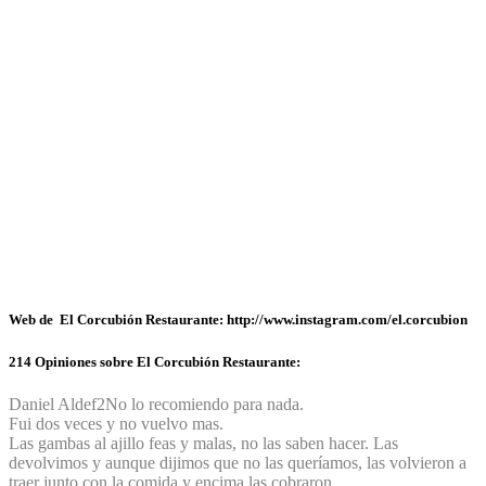
Web de El Corcubión Restaurante: http://www.instagram.com/el.corcubion
214 Opiniones sobre El Corcubión Restaurante:
Daniel Aldef
2
No lo recomiendo para nada.
Fui dos veces y no vuelvo mas.
Las gambas al ajillo feas y malas, no las saben hacer. Las
devolvimos y aunque dijimos que no las queríamos, las volvieron a
traer junto con la comida y encima las cobraron.