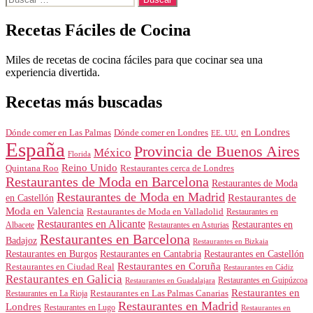
Recetas Fáciles de Cocina
Miles de recetas de cocina fáciles para que cocinar sea una
experiencia divertida.
Recetas más buscadas
en Londres
Dónde comer en Londres
Dónde comer en Las Palmas
EE. UU.
España
Provincia de Buenos Aires
México
Florida
Reino Unido
Quintana Roo
Restaurantes cerca de Londres
Restaurantes de Moda en Barcelona
Restaurantes de Moda
Restaurantes de Moda en Madrid
Restaurantes de
en Castellón
Moda en Valencia
Restaurantes de Moda en Valladolid
Restaurantes en
Restaurantes en Alicante
Restaurantes en
Albacete
Restaurantes en Asturias
Restaurantes en Barcelona
Badajoz
Restaurantes en Bizkaia
Restaurantes en Burgos
Restaurantes en Cantabria
Restaurantes en Castellón
Restaurantes en Coruña
Restaurantes en Ciudad Real
Restaurantes en Cádiz
Restaurantes en Galicia
Restaurantes en Guipúzcoa
Restaurantes en Guadalajara
Restaurantes en
Restaurantes en Las Palmas Canarias
Restaurantes en La Rioja
Restaurantes en Madrid
Londres
Restaurantes en Lugo
Restaurantes en