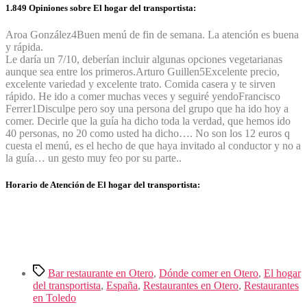
1.849 Opiniones sobre El hogar del transportista:
Aroa González
4
Buen menú de fin de semana. La atención es buena
y rápida.
Le daría un 7/10, deberían incluir algunas opciones vegetarianas
aunque sea entre los primeros.
Arturo Guillen
5
Excelente precio,
excelente variedad y excelente trato. Comida casera y te sirven
rápido. He ido a comer muchas veces y seguiré yendo
Francisco
Ferrer
1
Disculpe pero soy una persona del grupo que ha ido hoy a
comer. Decirle que la guía ha dicho toda la verdad, que hemos ido
40 personas, no 20 como usted ha dicho…. No son los 12 euros q
cuesta el menú, es el hecho de que haya invitado al conductor y no a
la guía… un gesto muy feo por su parte..
Horario de Atención de El hogar del transportista:
Etiquetas
Bar restaurante en Otero
,
Dónde comer en Otero
,
El hogar
del transportista
,
España
,
Restaurantes en Otero
,
Restaurantes
en Toledo