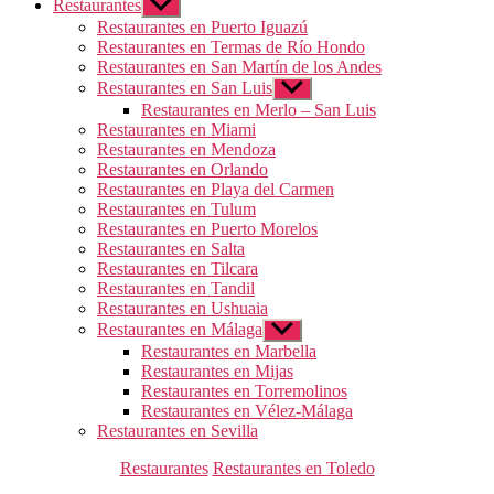
Restaurantes
Mostrar
el
Restaurantes en Puerto Iguazú
submenú
Restaurantes en Termas de Río Hondo
Restaurantes en San Martín de los Andes
Restaurantes en San Luis
Mostrar
el
Restaurantes en Merlo – San Luis
submenú
Restaurantes en Miami
Restaurantes en Mendoza
Restaurantes en Orlando
Restaurantes en Playa del Carmen
Restaurantes en Tulum
Restaurantes en Puerto Morelos
Restaurantes en Salta
Restaurantes en Tilcara
Restaurantes en Tandil
Restaurantes en Ushuaia
Restaurantes en Málaga
Mostrar
el
Restaurantes en Marbella
submenú
Restaurantes en Mijas
Restaurantes en Torremolinos
Restaurantes en Vélez-Málaga
Restaurantes en Sevilla
Categorías
Restaurantes
Restaurantes en Toledo