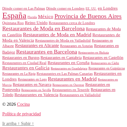
en Londres
Dónde comer en Londres
Dónde comer en Las Palmas
EE. UU.
España
Provincia de Buenos Aires
México
Florida
Reino Unido
Quintana Roo
Restaurantes cerca de Londres
Restaurantes de Moda en Barcelona
Restaurantes de Moda
Restaurantes de Moda en Madrid
Restaurantes de
en Castellón
Moda en Valencia
Restaurantes de Moda en Valladolid
Restaurantes en
Restaurantes en Alicante
Restaurantes en
Albacete
Restaurantes en Asturias
Restaurantes en Barcelona
Badajoz
Restaurantes en Bizkaia
Restaurantes en Burgos
Restaurantes en Cantabria
Restaurantes en Castellón
Restaurantes en Coruña
Restaurantes en Ciudad Real
Restaurantes en Cádiz
Restaurantes en Galicia
Restaurantes en Guipúzcoa
Restaurantes en Guadalajara
Restaurantes en
Restaurantes en Las Palmas Canarias
Restaurantes en La Rioja
Restaurantes en Madrid
Londres
Restaurantes en Lugo
Restaurantes en
Restaurantes en Navarra
Restaurantes en
Murcia
Restaurantes en Ourense
Restaurantes en
Pontevedra
Restaurantes en Tenerife
Restaurantes en Sevilla
Toledo
Restaurantes en Valencia
Restaurantes en Valladolid
© 2026
Cocina
Política de privacidad
Ir arriba
↑
Subir
↑