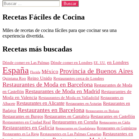
Buscar:
Recetas Fáciles de Cocina
Miles de recetas de cocina fáciles para que cocinar sea una
experiencia divertida.
Recetas más buscadas
en Londres
Dónde comer en Londres
Dónde comer en Las Palmas
EE. UU.
España
Provincia de Buenos Aires
México
Florida
Reino Unido
Quintana Roo
Restaurantes cerca de Londres
Restaurantes de Moda en Barcelona
Restaurantes de Moda
Restaurantes de Moda en Madrid
Restaurantes de
en Castellón
Moda en Valencia
Restaurantes de Moda en Valladolid
Restaurantes en
Restaurantes en Alicante
Restaurantes en
Albacete
Restaurantes en Asturias
Restaurantes en Barcelona
Badajoz
Restaurantes en Bizkaia
Restaurantes en Burgos
Restaurantes en Cantabria
Restaurantes en Castellón
Restaurantes en Coruña
Restaurantes en Ciudad Real
Restaurantes en Cádiz
Restaurantes en Galicia
Restaurantes en Guipúzcoa
Restaurantes en Guadalajara
Restaurantes en
Restaurantes en Las Palmas Canarias
Restaurantes en La Rioja