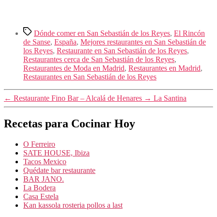
Etiquetas
Dónde comer en San Sebastián de los Reyes
,
El Rincón
de Sanse
,
España
,
Mejores restaurantes en San Sebastián de
los Reyes
,
Restaurante en San Sebastián de los Reyes
,
Restaurantes cerca de San Sebastián de los Reyes
,
Restaurantes de Moda en Madrid
,
Restaurantes en Madrid
,
Restaurantes en San Sebastián de los Reyes
←
Restaurante Fino Bar – Alcalá de Henares
→
La Santina
Recetas para Cocinar Hoy
O Ferreiro
SATE HOUSE, Ibiza
Tacos Mexico
Quédate bar restaurante
BAR JANO.
La Bodera
Casa Estela
Kan kassola rosteria pollos a last