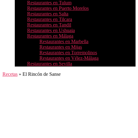
Restaurantes en Tulum
Restaurantes en Puerto Morelos
Restaurantes en Salta
Restaurantes en Tilcara
Restaurantes en Tandil
Restaurantes en Ushuaia
Restaurantes en Málaga
Restaurantes en Marbella
Restaurantes en Mijas
Restaurantes en Torremolinos
Restaurantes en Vélez-Málaga
Restaurantes en Sevilla
Recetas
»
El Rincón de Sanse