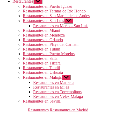
Restaurantes
Mostrar
el
Restaurantes en Puerto Iguazú
submenú
Restaurantes en Termas de Río Hondo
Restaurantes en San Martín de los Andes
Restaurantes en San Luis
Mostrar
el
Restaurantes en Merlo – San Luis
submenú
Restaurantes en Miami
Restaurantes en Mendoza
Restaurantes en Orlando
Restaurantes en Playa del Carmen
Restaurantes en Tulum
Restaurantes en Puerto Morelos
Restaurantes en Salta
Restaurantes en Tilcara
Restaurantes en Tandil
Restaurantes en Ushuaia
Restaurantes en Málaga
Mostrar
el
Restaurantes en Marbella
submenú
Restaurantes en Mijas
Restaurantes en Torremolinos
Restaurantes en Vélez-Málaga
Restaurantes en Sevilla
Categorías
Restaurantes
Restaurantes en Madrid