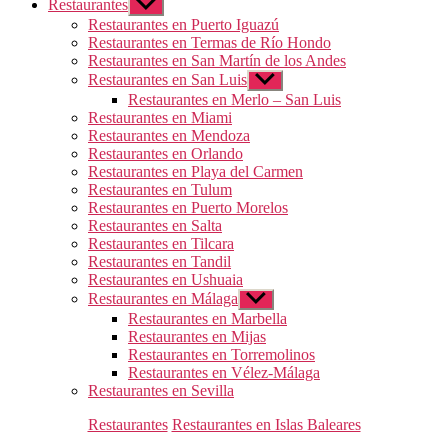
Restaurantes
Mostrar
el
Restaurantes en Puerto Iguazú
submenú
Restaurantes en Termas de Río Hondo
Restaurantes en San Martín de los Andes
Restaurantes en San Luis
Mostrar
el
Restaurantes en Merlo – San Luis
submenú
Restaurantes en Miami
Restaurantes en Mendoza
Restaurantes en Orlando
Restaurantes en Playa del Carmen
Restaurantes en Tulum
Restaurantes en Puerto Morelos
Restaurantes en Salta
Restaurantes en Tilcara
Restaurantes en Tandil
Restaurantes en Ushuaia
Restaurantes en Málaga
Mostrar
el
Restaurantes en Marbella
submenú
Restaurantes en Mijas
Restaurantes en Torremolinos
Restaurantes en Vélez-Málaga
Restaurantes en Sevilla
Categorías
Restaurantes
Restaurantes en Islas Baleares