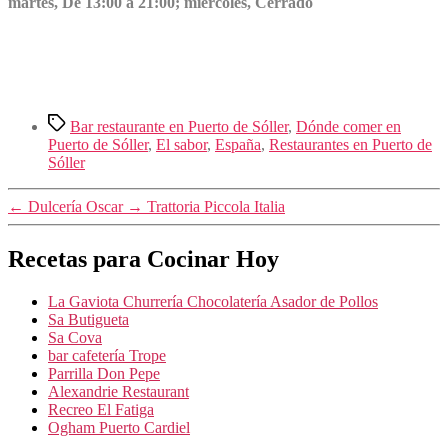
martes, De 13:00 a 21:00; miércoles, Cerrado
Etiquetas
Bar restaurante en Puerto de Sóller
,
Dónde comer en
Puerto de Sóller
,
El sabor
,
España
,
Restaurantes en Puerto de
Sóller
←
Dulcería Oscar
→
Trattoria Piccola Italia
Recetas para Cocinar Hoy
La Gaviota Churrería Chocolatería Asador de Pollos
Sa Butigueta
Sa Cova
bar cafetería Trope
Parrilla Don Pepe
Alexandrie Restaurant
Recreo El Fatiga
Ogham Puerto Cardiel