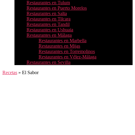
Restaurantes en Tulum
Restaurantes en Puerto Morelos
Restaurantes en Salta
Restaurantes en Tilcara
Restaurantes en Tandil
Restaurantes en Ushuaia
Restaurantes en Málaga
Restaurantes en Marbella
Restaurantes en Mijas
Restaurantes en Torremolinos
Restaurantes en Vélez-Málaga
Restaurantes en Sevilla
Recetas
»
El Sabor