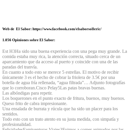
Web de El Sabor: https://www.facebook.com/elsaborsolleric/
1.056 Opiniones sobre El Sabor:
Est H
3
Ha sido una buena experiencia con una pega muy grande. La
comida estaba muy rica, la atención correcta, situado cerca de un
aparcamiento que da acceso al puerto y coincide con una de las
paradas del tranvía.
En cuanto a todo esto se merece 5 estrellas. El motivo de recibir
únicamente 3 es el hecho de cobrar la friolera de 3.5€ por una
botella de agua fría rellenada, “agua filtrada”… Adjunto fotografías
que lo corroboran.
Cisco Pelay
5
Las patas bravas buenas.
Las albóndigas para repetir.
Los boquerones en el punto exacto de fritura, buenos, muy buenos.
Queso frito de cabra impresionante.
Una ensalada de burrata y rúcula que ha sido un placer para los
sentidos.
Todo esto con un trato atento en su justa medida, con simpatía y
profesionalidad.
Felicidades
Famiventuras Viajes
3
Fuimos a comer animados por las