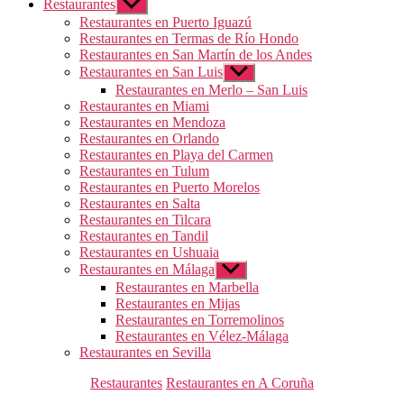
Restaurantes
Mostrar
el
Restaurantes en Puerto Iguazú
submenú
Restaurantes en Termas de Río Hondo
Restaurantes en San Martín de los Andes
Restaurantes en San Luis
Mostrar
el
Restaurantes en Merlo – San Luis
submenú
Restaurantes en Miami
Restaurantes en Mendoza
Restaurantes en Orlando
Restaurantes en Playa del Carmen
Restaurantes en Tulum
Restaurantes en Puerto Morelos
Restaurantes en Salta
Restaurantes en Tilcara
Restaurantes en Tandil
Restaurantes en Ushuaia
Restaurantes en Málaga
Mostrar
el
Restaurantes en Marbella
submenú
Restaurantes en Mijas
Restaurantes en Torremolinos
Restaurantes en Vélez-Málaga
Restaurantes en Sevilla
Categorías
Restaurantes
Restaurantes en A Coruña