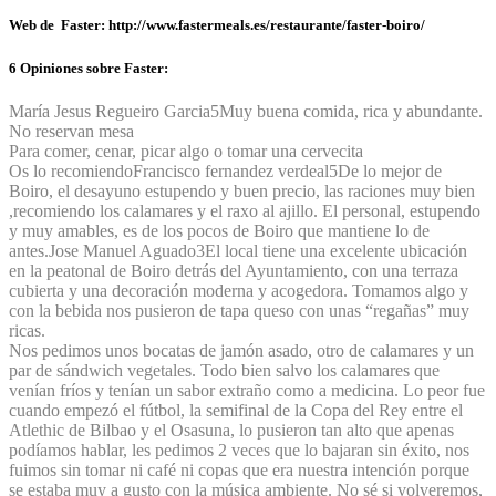
Web de Faster: http://www.fastermeals.es/restaurante/faster-boiro/
6 Opiniones sobre Faster:
María Jesus Regueiro Garcia
5
Muy buena comida, rica y abundante.
No reservan mesa
Para comer, cenar, picar algo o tomar una cervecita
Os lo recomiendo
Francisco fernandez verdeal
5
De lo mejor de
Boiro, el desayuno estupendo y buen precio, las raciones muy bien
,recomiendo los calamares y el raxo al ajillo. El personal, estupendo
y muy amables, es de los pocos de Boiro que mantiene lo de
antes.
Jose Manuel Aguado
3
El local tiene una excelente ubicación
en la peatonal de Boiro detrás del Ayuntamiento, con una terraza
cubierta y una decoración moderna y acogedora. Tomamos algo y
con la bebida nos pusieron de tapa queso con unas “regañas” muy
ricas.
Nos pedimos unos bocatas de jamón asado, otro de calamares y un
par de sándwich vegetales. Todo bien salvo los calamares que
venían fríos y tenían un sabor extraño como a medicina. Lo peor fue
cuando empezó el fútbol, la semifinal de la Copa del Rey entre el
Atlethic de Bilbao y el Osasuna, lo pusieron tan alto que apenas
podíamos hablar, les pedimos 2 veces que lo bajaran sin éxito, nos
fuimos sin tomar ni café ni copas que era nuestra intención porque
se estaba muy a gusto con la música ambiente. No sé si volveremos,