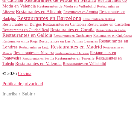
Restaurantes de Moda en Madrid
Restaurantes de
en Castellón
Moda en Valencia
Restaurantes de Moda en Valladolid
Restaurantes en
Restaurantes en Alicante
Restaurantes en
Albacete
Restaurantes en Asturias
Restaurantes en Barcelona
Badajoz
Restaurantes en Bizkaia
Restaurantes en Burgos
Restaurantes en Cantabria
Restaurantes en Castellón
Restaurantes en Coruña
Restaurantes en Ciudad Real
Restaurantes en Cádiz
Restaurantes en Galicia
Restaurantes en Guipúzcoa
Restaurantes en Guadalajara
Restaurantes en
Restaurantes en Las Palmas Canarias
Restaurantes en La Rioja
Restaurantes en Madrid
Londres
Restaurantes en Lugo
Restaurantes en
Restaurantes en Navarra
Restaurantes en
Murcia
Restaurantes en Ourense
Restaurantes en
Pontevedra
Restaurantes en Tenerife
Restaurantes en Sevilla
Toledo
Restaurantes en Valencia
Restaurantes en Valladolid
© 2026
Cocina
Política de privacidad
Ir arriba
↑
Subir
↑