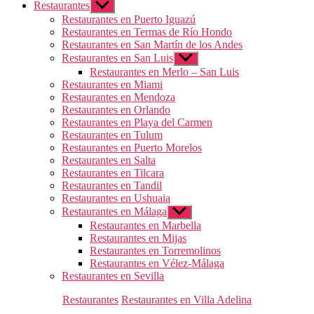
Restaurantes
Mostrar
el
Restaurantes en Puerto Iguazú
submenú
Restaurantes en Termas de Río Hondo
Restaurantes en San Martín de los Andes
Restaurantes en San Luis
Mostrar
el
Restaurantes en Merlo – San Luis
submenú
Restaurantes en Miami
Restaurantes en Mendoza
Restaurantes en Orlando
Restaurantes en Playa del Carmen
Restaurantes en Tulum
Restaurantes en Puerto Morelos
Restaurantes en Salta
Restaurantes en Tilcara
Restaurantes en Tandil
Restaurantes en Ushuaia
Restaurantes en Málaga
Mostrar
el
Restaurantes en Marbella
submenú
Restaurantes en Mijas
Restaurantes en Torremolinos
Restaurantes en Vélez-Málaga
Restaurantes en Sevilla
Categorías
Restaurantes
Restaurantes en Villa Adelina