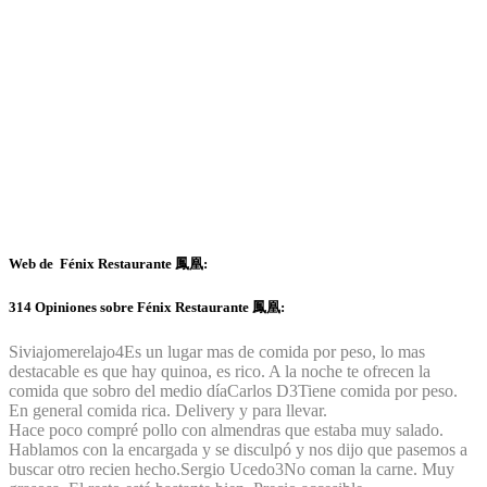
Web de Fénix Restaurante 鳳凰:
314 Opiniones sobre Fénix Restaurante 鳳凰:
Siviajomerelajo
4
Es un lugar mas de comida por peso, lo mas
destacable es que hay quinoa, es rico. A la noche te ofrecen la
comida que sobro del medio día
Carlos D
3
Tiene comida por peso.
En general comida rica. Delivery y para llevar.
Hace poco compré pollo con almendras que estaba muy salado.
Hablamos con la encargada y se disculpó y nos dijo que pasemos a
buscar otro recien hecho.
Sergio Ucedo
3
No coman la carne. Muy