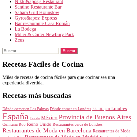
Nikki&apos;s Restaurant
Santino Restaurante Bar
Sahara Grill Hounslow
Gyros&apos; Express
Bar restaurante Casa Román
La Bodega
Miller & Carter Newbury Park
Zeus
Buscar:
Recetas Fáciles de Cocina
Miles de recetas de cocina fáciles para que cocinar sea una
experiencia divertida.
Recetas más buscadas
en Londres
Dónde comer en Londres
Dónde comer en Las Palmas
EE. UU.
España
Provincia de Buenos Aires
México
Florida
Reino Unido
Quintana Roo
Restaurantes cerca de Londres
Restaurantes de Moda en Barcelona
Restaurantes de Moda