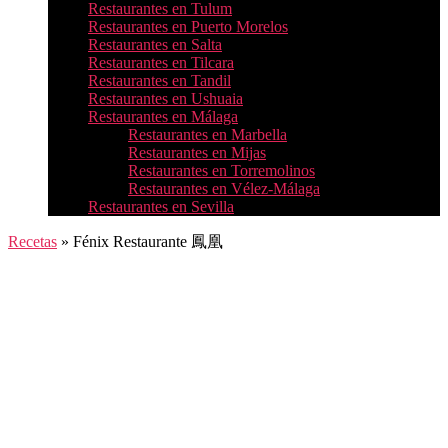
Restaurantes en Tulum
Restaurantes en Puerto Morelos
Restaurantes en Salta
Restaurantes en Tilcara
Restaurantes en Tandil
Restaurantes en Ushuaia
Restaurantes en Málaga
Restaurantes en Marbella
Restaurantes en Mijas
Restaurantes en Torremolinos
Restaurantes en Vélez-Málaga
Restaurantes en Sevilla
Recetas
»
Fénix Restaurante 鳳凰