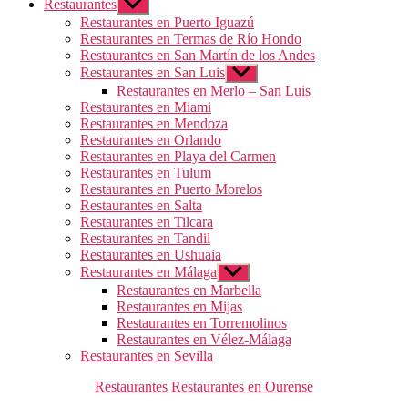
Restaurantes
Mostrar
el
Restaurantes en Puerto Iguazú
submenú
Restaurantes en Termas de Río Hondo
Restaurantes en San Martín de los Andes
Restaurantes en San Luis
Mostrar
el
Restaurantes en Merlo – San Luis
submenú
Restaurantes en Miami
Restaurantes en Mendoza
Restaurantes en Orlando
Restaurantes en Playa del Carmen
Restaurantes en Tulum
Restaurantes en Puerto Morelos
Restaurantes en Salta
Restaurantes en Tilcara
Restaurantes en Tandil
Restaurantes en Ushuaia
Restaurantes en Málaga
Mostrar
el
Restaurantes en Marbella
submenú
Restaurantes en Mijas
Restaurantes en Torremolinos
Restaurantes en Vélez-Málaga
Restaurantes en Sevilla
Categorías
Restaurantes
Restaurantes en Ourense