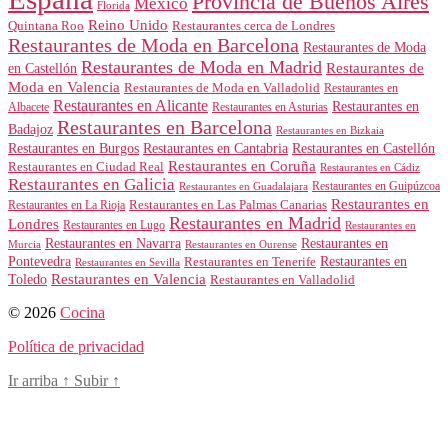
Provincia de Buenos Aires
México
Florida
Reino Unido
Quintana Roo
Restaurantes cerca de Londres
Restaurantes de Moda en Barcelona
Restaurantes de Moda
Restaurantes de Moda en Madrid
Restaurantes de
en Castellón
Moda en Valencia
Restaurantes de Moda en Valladolid
Restaurantes en
Restaurantes en Alicante
Restaurantes en
Albacete
Restaurantes en Asturias
Restaurantes en Barcelona
Badajoz
Restaurantes en Bizkaia
Restaurantes en Burgos
Restaurantes en Cantabria
Restaurantes en Castellón
Restaurantes en Coruña
Restaurantes en Ciudad Real
Restaurantes en Cádiz
Restaurantes en Galicia
Restaurantes en Guipúzcoa
Restaurantes en Guadalajara
Restaurantes en
Restaurantes en Las Palmas Canarias
Restaurantes en La Rioja
Restaurantes en Madrid
Londres
Restaurantes en Lugo
Restaurantes en
Restaurantes en Navarra
Restaurantes en
Murcia
Restaurantes en Ourense
Restaurantes en
Pontevedra
Restaurantes en Tenerife
Restaurantes en Sevilla
Toledo
Restaurantes en Valencia
Restaurantes en Valladolid
© 2026
Cocina
Política de privacidad
Ir arriba
↑
Subir
↑