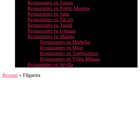
Restaurantes en Tulum
Restaurantes en Puerto Morelos
Restaurantes en Salta
Restaurantes en Tilcara
Restaurantes en Tandil
Restaurantes en Ushuaia
Restaurantes en Málaga
Restaurantes en Marbella
Restaurantes en Mijas
Restaurantes en Torremolinos
Restaurantes en Vélez-Málaga
Restaurantes en Sevilla
Recetas
»
Filgueira