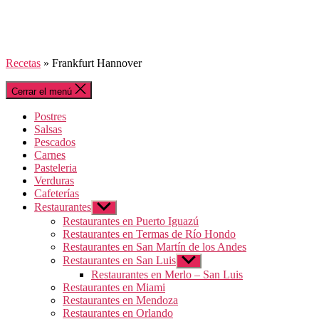
Recetas
»
Frankfurt Hannover
Cerrar el menú
Postres
Salsas
Pescados
Carnes
Pasteleria
Verduras
Cafeterías
Restaurantes
Mostrar
el
Restaurantes en Puerto Iguazú
submenú
Restaurantes en Termas de Río Hondo
Restaurantes en San Martín de los Andes
Restaurantes en San Luis
Mostrar
el
Restaurantes en Merlo – San Luis
submenú
Restaurantes en Miami
Restaurantes en Mendoza
Restaurantes en Orlando