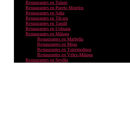
Restaurantes en Tulum
Restaurantes en Puerto Morelos
Restaurantes en Salta
Restaurantes en Tilcara
Restaurantes en Tandil
Restaurantes en Ushuaia
Restaurantes en Málaga
Restaurantes en Marbella
Restaurantes en Mijas
Restaurantes en Torremolinos
Restaurantes en Vélez-Málaga
Restaurantes en Sevilla