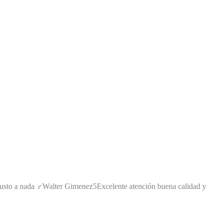
sto a nada ‍♂️
Walter Gimenez
5
Excelente atención buena calidad y