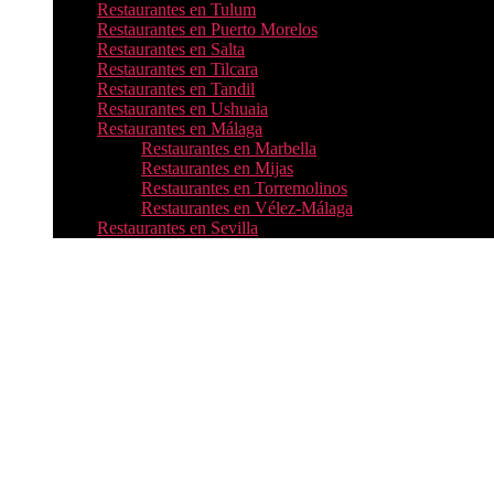
Restaurantes en Tulum
Restaurantes en Puerto Morelos
Restaurantes en Salta
Restaurantes en Tilcara
Restaurantes en Tandil
Restaurantes en Ushuaia
Restaurantes en Málaga
Restaurantes en Marbella
Restaurantes en Mijas
Restaurantes en Torremolinos
Restaurantes en Vélez-Málaga
Restaurantes en Sevilla