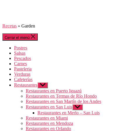
Recetas
»
Garden
Cerrar el menú
Postres
Salsas
Pescados
Carnes
Pasteleria
Verduras
Cafeterías
Restaurantes
Mostrar
el
Restaurantes en Puerto Iguazú
submenú
Restaurantes en Termas de Río Hondo
Restaurantes en San Martín de los Andes
Restaurantes en San Luis
Mostrar
el
Restaurantes en Merlo – San Luis
submenú
Restaurantes en Miami
Restaurantes en Mendoza
Restaurantes en Orlando