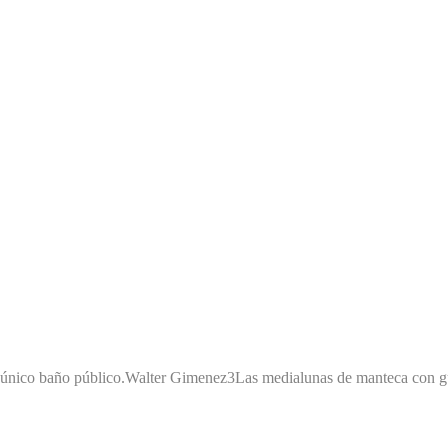
 único baño público.
Walter Gimenez
3
Las medialunas de manteca con gu