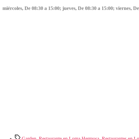
miércoles, De 08:30 a 15:00; jueves, De 08:30 a 15:00; viernes, 
Etiquetas
Garden
,
Restaurante en Loma Hermosa
,
Restaurantes en 