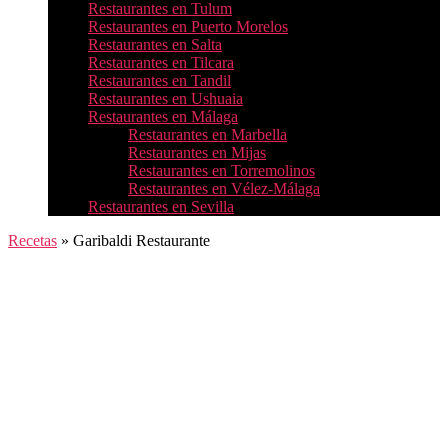
Restaurantes en Tulum
Restaurantes en Puerto Morelos
Restaurantes en Salta
Restaurantes en Tilcara
Restaurantes en Tandil
Restaurantes en Ushuaia
Restaurantes en Málaga
Restaurantes en Marbella
Restaurantes en Mijas
Restaurantes en Torremolinos
Restaurantes en Vélez-Málaga
Restaurantes en Sevilla
Recetas
»
Garibaldi Restaurante