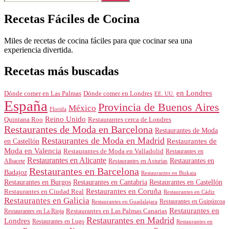
Recetas Fáciles de Cocina
Miles de recetas de cocina fáciles para que cocinar sea una
experiencia divertida.
Recetas más buscadas
en Londres
Dónde comer en Londres
Dónde comer en Las Palmas
EE. UU.
España
Provincia de Buenos Aires
México
Florida
Reino Unido
Quintana Roo
Restaurantes cerca de Londres
Restaurantes de Moda en Barcelona
Restaurantes de Moda
Restaurantes de Moda en Madrid
Restaurantes de
en Castellón
Moda en Valencia
Restaurantes de Moda en Valladolid
Restaurantes en
Restaurantes en Alicante
Restaurantes en
Albacete
Restaurantes en Asturias
Restaurantes en Barcelona
Badajoz
Restaurantes en Bizkaia
Restaurantes en Burgos
Restaurantes en Cantabria
Restaurantes en Castellón
Restaurantes en Coruña
Restaurantes en Ciudad Real
Restaurantes en Cádiz
Restaurantes en Galicia
Restaurantes en Guipúzcoa
Restaurantes en Guadalajara
Restaurantes en
Restaurantes en Las Palmas Canarias
Restaurantes en La Rioja
Restaurantes en Madrid
Londres
Restaurantes en Lugo
Restaurantes en