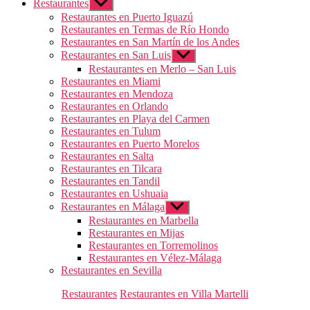
Restaurantes
Mostrar
el
Restaurantes en Puerto Iguazú
submenú
Restaurantes en Termas de Río Hondo
Restaurantes en San Martín de los Andes
Restaurantes en San Luis
Mostrar
el
Restaurantes en Merlo – San Luis
submenú
Restaurantes en Miami
Restaurantes en Mendoza
Restaurantes en Orlando
Restaurantes en Playa del Carmen
Restaurantes en Tulum
Restaurantes en Puerto Morelos
Restaurantes en Salta
Restaurantes en Tilcara
Restaurantes en Tandil
Restaurantes en Ushuaia
Restaurantes en Málaga
Mostrar
el
Restaurantes en Marbella
submenú
Restaurantes en Mijas
Restaurantes en Torremolinos
Restaurantes en Vélez-Málaga
Restaurantes en Sevilla
Categorías
Restaurantes
Restaurantes en Villa Martelli