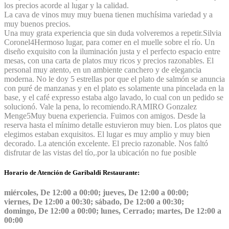
los precios acorde al lugar y la calidad.
La cava de vinos muy muy buena tienen muchísima variedad y a
muy buenos precios.
Una muy grata experiencia que sin duda volveremos a repetir.
Silvia
Coronel
4
Hermoso lugar, para comer en el muelle sobre el río. Un
diseño exquisito con la iluminación justa y el perfecto espacio entre
mesas, con una carta de platos muy ricos y precios razonables. El
personal muy atento, en un ambiente canchero y de elegancia
moderna. No le doy 5 estrellas por que el plato de salmón se anuncia
con puré de manzanas y en el plato es solamente una pincelada en la
base, y el café expresso estaba algo lavado, lo cual con un pedido se
solucionó. Vale la pena, lo recomiendo.
RAMIRO Gonzalez
Menge
5
Muy buena experiencia. Fuimos con amigos. Desde la
reserva hasta el mínimo detalle estuvieron muy bien. Los platos que
elegimos estaban exquisitos. El lugar es muy amplio y muy bien
decorado. La atención excelente. El precio razonable. Nos faltó
disfrutar de las vistas del tío,.por la ubicación no fue posible
Horario de Atención de Garibaldi Restaurante:
miércoles, De 12:00 a 00:00; jueves, De 12:00 a 00:00;
viernes, De 12:00 a 00:30; sábado, De 12:00 a 00:30;
domingo, De 12:00 a 00:00; lunes, Cerrado; martes, De 12:00 a
00:00