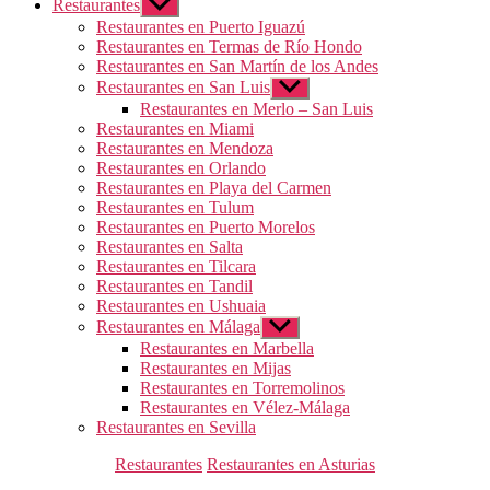
Restaurantes
Mostrar
el
Restaurantes en Puerto Iguazú
submenú
Restaurantes en Termas de Río Hondo
Restaurantes en San Martín de los Andes
Restaurantes en San Luis
Mostrar
el
Restaurantes en Merlo – San Luis
submenú
Restaurantes en Miami
Restaurantes en Mendoza
Restaurantes en Orlando
Restaurantes en Playa del Carmen
Restaurantes en Tulum
Restaurantes en Puerto Morelos
Restaurantes en Salta
Restaurantes en Tilcara
Restaurantes en Tandil
Restaurantes en Ushuaia
Restaurantes en Málaga
Mostrar
el
Restaurantes en Marbella
submenú
Restaurantes en Mijas
Restaurantes en Torremolinos
Restaurantes en Vélez-Málaga
Restaurantes en Sevilla
Categorías
Restaurantes
Restaurantes en Asturias