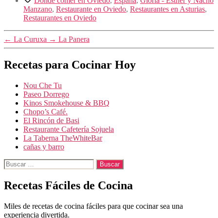
Dónde comer en Oviedo
,
España
,
Gloria - Esther y Nacho
Manzano
,
Restaurante en Oviedo
,
Restaurantes en Asturias
,
Restaurantes en Oviedo
←
La Curuxa
→
La Panera
Recetas para Cocinar Hoy
Nou Che Tu
Paseo Dorrego
Kinos Smokehouse & BBQ
Chopo’s Café.
El Rincón de Basi
Restaurante Cafetería Sojuela
La Taberna TheWhiteBar
cañas y barro
Buscar:
Recetas Fáciles de Cocina
Miles de recetas de cocina fáciles para que cocinar sea una
experiencia divertida.