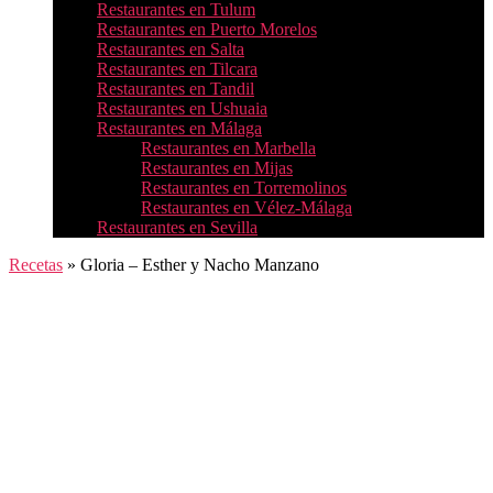
Restaurantes en Tulum
Restaurantes en Puerto Morelos
Restaurantes en Salta
Restaurantes en Tilcara
Restaurantes en Tandil
Restaurantes en Ushuaia
Restaurantes en Málaga
Restaurantes en Marbella
Restaurantes en Mijas
Restaurantes en Torremolinos
Restaurantes en Vélez-Málaga
Restaurantes en Sevilla
Recetas
»
Gloria – Esther y Nacho Manzano