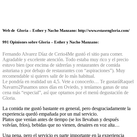
Web de Gloria – Esther y Nacho Manzano: http://www.estasengloria.com/
991 Opiniones sobre Gloria – Esther y Nacho Manzano:
Fernando Alvarez Díaz de Cerio
4
Me gustó el sitio para comer.
Agradable y excelente atención. Todo estaba muy rico y el precio
estuvo bien (por encima de sidrerías y restaurantes de comida
asturiana y por debajo de restaurantes con “aspiraciones”). Muy
recomendable si quieres salir de lo más habitual.
Le pondría en realidad un 4,5. Vete a conocerlo… Te gustará
Raquel
Navarro
2
Pasamos unos días en Oviedo, y teníamos ganas de una
cena más “especial”, así que optamos por el menú degustación de
Gloria.
La comida me gustó bastante en general, pero desgraciadamente la
experiencia quedó empañada por un mal servicio.
Platos que venían antes de tiempo (se los llevaban y después
volvían, fríos), bebidas que no vienen, desaires en voz alta…
Una pena, pero el servicio es parte importante en la experiencia