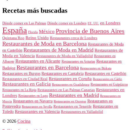
Recetas más buscadas
en Londres
Dónde comer en Londres
Dónde comer en Las Palmas
EE. UU.
España
Provincia de Buenos Aires
México
Florida
Reino Unido
Quintana Roo
Restaurantes cerca de Londres
Restaurantes de Moda en Barcelona
Restaurantes de Moda
Restaurantes de Moda en Madrid
Restaurantes de
en Castellón
Moda en Valencia
Restaurantes de Moda en Valladolid
Restaurantes en
Restaurantes en Alicante
Restaurantes en
Albacete
Restaurantes en Asturias
Restaurantes en Barcelona
Badajoz
Restaurantes en Bizkaia
Restaurantes en Burgos
Restaurantes en Cantabria
Restaurantes en Castellón
Restaurantes en Coruña
Restaurantes en Ciudad Real
Restaurantes en Cádiz
Restaurantes en Galicia
Restaurantes en Guipúzcoa
Restaurantes en Guadalajara
Restaurantes en
Restaurantes en Las Palmas Canarias
Restaurantes en La Rioja
Restaurantes en Madrid
Londres
Restaurantes en Lugo
Restaurantes en
Restaurantes en Navarra
Restaurantes en
Murcia
Restaurantes en Ourense
Restaurantes en
Pontevedra
Restaurantes en Tenerife
Restaurantes en Sevilla
Toledo
Restaurantes en Valencia
Restaurantes en Valladolid
© 2026
Cocina