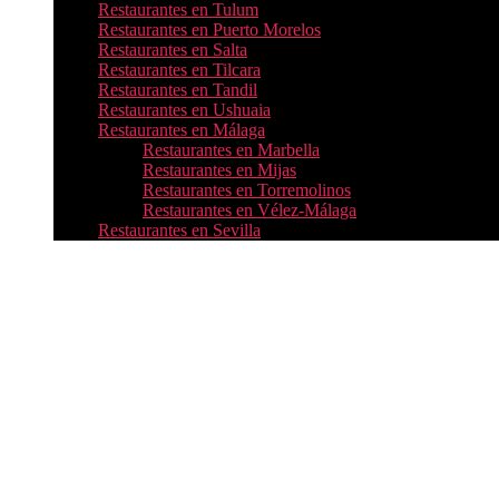
Restaurantes en Tulum
Restaurantes en Puerto Morelos
Restaurantes en Salta
Restaurantes en Tilcara
Restaurantes en Tandil
Restaurantes en Ushuaia
Restaurantes en Málaga
Restaurantes en Marbella
Restaurantes en Mijas
Restaurantes en Torremolinos
Restaurantes en Vélez-Málaga
Restaurantes en Sevilla