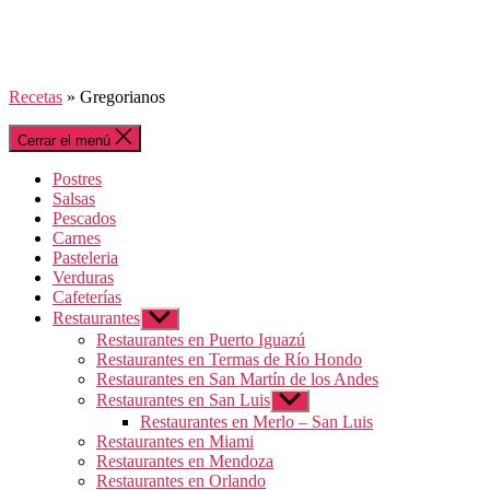
Recetas
»
Gregorianos
Cerrar el menú
Postres
Salsas
Pescados
Carnes
Pasteleria
Verduras
Cafeterías
Restaurantes
Mostrar
el
Restaurantes en Puerto Iguazú
submenú
Restaurantes en Termas de Río Hondo
Restaurantes en San Martín de los Andes
Restaurantes en San Luis
Mostrar
el
Restaurantes en Merlo – San Luis
submenú
Restaurantes en Miami
Restaurantes en Mendoza
Restaurantes en Orlando