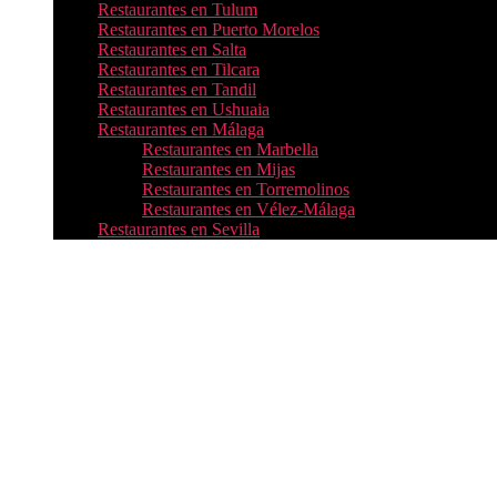
Restaurantes en Tulum
Restaurantes en Puerto Morelos
Restaurantes en Salta
Restaurantes en Tilcara
Restaurantes en Tandil
Restaurantes en Ushuaia
Restaurantes en Málaga
Restaurantes en Marbella
Restaurantes en Mijas
Restaurantes en Torremolinos
Restaurantes en Vélez-Málaga
Restaurantes en Sevilla