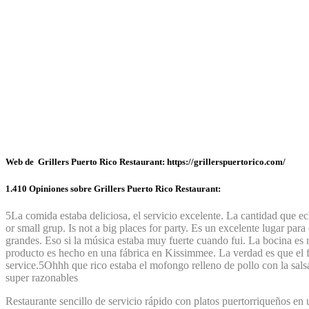
Web de Grillers Puerto Rico Restaurant: https://grillerspuertorico.com/
1.410 Opiniones sobre Grillers Puerto Rico Restaurant:
5
La comida estaba deliciosa, el servicio excelente. La cantidad que e
or small grup. Is not a big places for party. Es un excelente lugar p
grandes. Eso si la música estaba muy fuerte cuando fui. La bocina es
producto es hecho en una fábrica en Kissimmee. La verdad es que el 
service.
5
Ohhh que rico estaba el mofongo relleno de pollo con la sals
super razonables
Restaurante sencillo de servicio rápido con platos puertorriqueños en