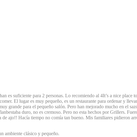
chan es suficiente para 2 personas. Lo recomiendo al
4
It’s a nice place 
ara comer. El lugar es muy pequeño, es un restaurante para ordenar y lle
 muy grande para el pequeño salón. Pero han mejorado mucho en el sazón 
flanbestaba duro, no es cremoso. Pero no esta hechos por Grillers. Fu
a de ajo!! Hacía tiempo no comía tan bueno. Mis familiares pidieron arr
 un ambiente clásico y pequeño.