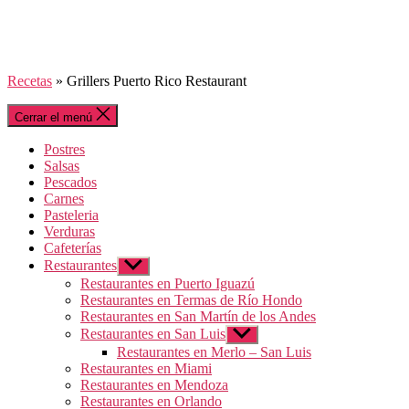
Recetas
»
Grillers Puerto Rico Restaurant
Cerrar el menú
Postres
Salsas
Pescados
Carnes
Pasteleria
Verduras
Cafeterías
Restaurantes
Mostrar
el
Restaurantes en Puerto Iguazú
submenú
Restaurantes en Termas de Río Hondo
Restaurantes en San Martín de los Andes
Restaurantes en San Luis
Mostrar
el
Restaurantes en Merlo – San Luis
submenú
Restaurantes en Miami
Restaurantes en Mendoza
Restaurantes en Orlando