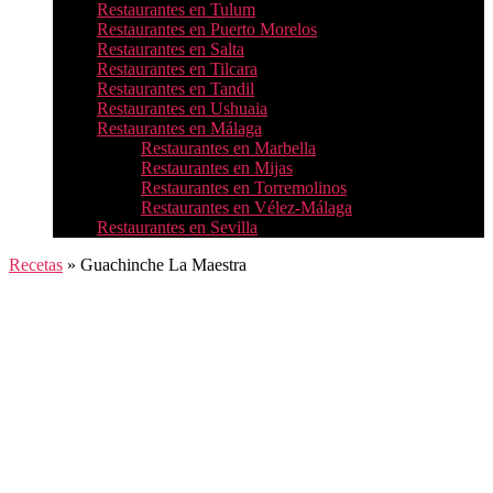
Restaurantes en Tulum
Restaurantes en Puerto Morelos
Restaurantes en Salta
Restaurantes en Tilcara
Restaurantes en Tandil
Restaurantes en Ushuaia
Restaurantes en Málaga
Restaurantes en Marbella
Restaurantes en Mijas
Restaurantes en Torremolinos
Restaurantes en Vélez-Málaga
Restaurantes en Sevilla
Recetas
»
Guachinche La Maestra