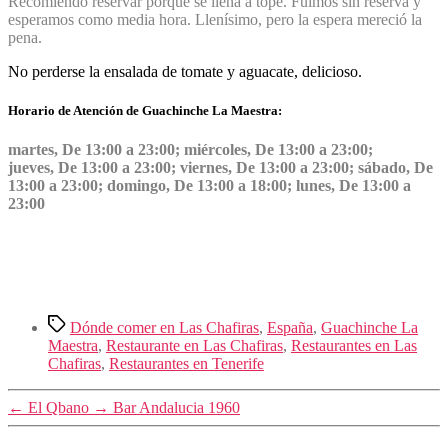
Recomiendo reservar porque se llena a tope. Fuimos sin reserva y
esperamos como media hora. Llenísimo, pero la espera mereció la
pena.
No perderse la ensalada de tomate y aguacate, delicioso.
Horario de Atención de Guachinche La Maestra:
martes, De 13:00 a 23:00; miércoles, De 13:00 a 23:00;
jueves, De 13:00 a 23:00; viernes, De 13:00 a 23:00; sábado, De
13:00 a 23:00; domingo, De 13:00 a 18:00; lunes, De 13:00 a
23:00
Etiquetas
Dónde comer en Las Chafiras
,
España
,
Guachinche La
Maestra
,
Restaurante en Las Chafiras
,
Restaurantes en Las
Chafiras
,
Restaurantes en Tenerife
←
El Qbano
→
Bar Andalucia 1960