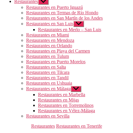
Restaurantes
Mostrar
el
Restaurantes en Puerto Iguazú
submenú
Restaurantes en Termas de Río Hondo
Restaurantes en San Martín de los Andes
Restaurantes en San Luis
Mostrar
el
Restaurantes en Merlo – San Luis
submenú
Restaurantes en Miami
Restaurantes en Mendoza
Restaurantes en Orlando
Restaurantes en Playa del Carmen
Restaurantes en Tulum
Restaurantes en Puerto Morelos
Restaurantes en Salta
Restaurantes en Tilcara
Restaurantes en Tandil
Restaurantes en Ushuaia
Restaurantes en Málaga
Mostrar
el
Restaurantes en Marbella
submenú
Restaurantes en Mijas
Restaurantes en Torremolinos
Restaurantes en Vélez-Málaga
Restaurantes en Sevilla
Categorías
Restaurantes
Restaurantes en Tenerife