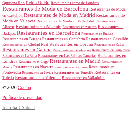
Reino Unido
Quintana Roo
Restaurantes cerca de Londres
Restaurantes de Moda en Barcelona
Restaurantes de Moda
Restaurantes de Moda en Madrid
Restaurantes de
en Castellón
Moda en Valencia
Restaurantes de Moda en Valladolid
Restaurantes en
Restaurantes en Alicante
Restaurantes en
Albacete
Restaurantes en Asturias
Restaurantes en Barcelona
Badajoz
Restaurantes en Bizkaia
Restaurantes en Burgos
Restaurantes en Cantabria
Restaurantes en Castellón
Restaurantes en Coruña
Restaurantes en Ciudad Real
Restaurantes en Cádiz
Restaurantes en Galicia
Restaurantes en Guipúzcoa
Restaurantes en Guadalajara
Restaurantes en
Restaurantes en Las Palmas Canarias
Restaurantes en La Rioja
Restaurantes en Madrid
Londres
Restaurantes en Lugo
Restaurantes en
Restaurantes en Navarra
Restaurantes en
Murcia
Restaurantes en Ourense
Restaurantes en
Pontevedra
Restaurantes en Tenerife
Restaurantes en Sevilla
Toledo
Restaurantes en Valencia
Restaurantes en Valladolid
© 2026
Cocina
Política de privacidad
Ir arriba
↑
Subir
↑