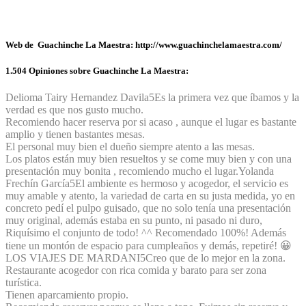
Web de Guachinche La Maestra: http://www.guachinchelamaestra.com/
1.504 Opiniones sobre Guachinche La Maestra:
Delioma Tairy Hernandez Davila
5
Es la primera vez que íbamos y la
verdad es que nos gusto mucho.
Recomiendo hacer reserva por si acaso , aunque el lugar es bastante
amplio y tienen bastantes mesas.
El personal muy bien el dueño siempre atento a las mesas.
Los platos están muy bien resueltos y se come muy bien y con una
presentación muy bonita , recomiendo mucho el lugar.
Yolanda
Frechín García
5
El ambiente es hermoso y acogedor, el servicio es
muy amable y atento, la variedad de carta en su justa medida, yo en
concreto pedí el pulpo guisado, que no solo tenía una presentación
muy original, además estaba en su punto, ni pasado ni duro,
Riquísimo el conjunto de todo! ^^ Recomendado 100%! Además
tiene un montón de espacio para cumpleaños y demás, repetiré! 😀
LOS VIAJES DE MARDANI
5
Creo que de lo mejor en la zona.
Restaurante acogedor con rica comida y barato para ser zona
turística.
Tienen aparcamiento propio.