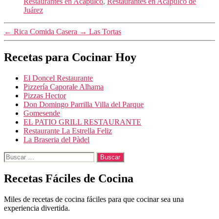
Restaurantes en Acapulco
,
Restaurantes en Acapulco de
Juárez
←
Rica Comida Casera
→
Las Tortas
Recetas para Cocinar Hoy
El Doncel Restaurante
Pizzería Caporale Alhama
Pizzas Hector
Don Domingo Parrilla Villa del Parque
Gomesende
EL PATIO GRILL RESTAURANTE
Restaurante La Estrella Feliz
La Braseria del Pàdel
Buscar:
Recetas Fáciles de Cocina
Miles de recetas de cocina fáciles para que cocinar sea una
experiencia divertida.