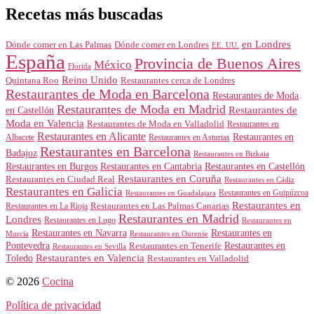
Recetas más buscadas
en Londres
Dónde comer en Londres
Dónde comer en Las Palmas
EE. UU.
España
Provincia de Buenos Aires
México
Florida
Reino Unido
Quintana Roo
Restaurantes cerca de Londres
Restaurantes de Moda en Barcelona
Restaurantes de Moda
Restaurantes de Moda en Madrid
Restaurantes de
en Castellón
Moda en Valencia
Restaurantes de Moda en Valladolid
Restaurantes en
Restaurantes en Alicante
Restaurantes en
Albacete
Restaurantes en Asturias
Restaurantes en Barcelona
Badajoz
Restaurantes en Bizkaia
Restaurantes en Burgos
Restaurantes en Cantabria
Restaurantes en Castellón
Restaurantes en Coruña
Restaurantes en Ciudad Real
Restaurantes en Cádiz
Restaurantes en Galicia
Restaurantes en Guipúzcoa
Restaurantes en Guadalajara
Restaurantes en
Restaurantes en Las Palmas Canarias
Restaurantes en La Rioja
Restaurantes en Madrid
Londres
Restaurantes en Lugo
Restaurantes en
Restaurantes en Navarra
Restaurantes en
Murcia
Restaurantes en Ourense
Restaurantes en
Pontevedra
Restaurantes en Tenerife
Restaurantes en Sevilla
Toledo
Restaurantes en Valencia
Restaurantes en Valladolid
© 2026
Cocina
Política de privacidad