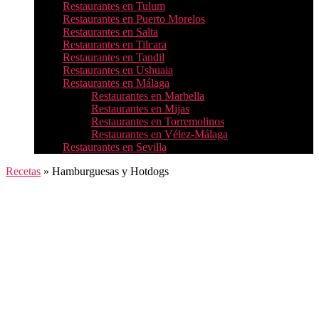
Restaurantes en Tulum
Restaurantes en Puerto Morelos
Restaurantes en Salta
Restaurantes en Tilcara
Restaurantes en Tandil
Restaurantes en Ushuaia
Restaurantes en Málaga
Restaurantes en Marbella
Restaurantes en Mijas
Restaurantes en Torremolinos
Restaurantes en Vélez-Málaga
Restaurantes en Sevilla
Recetas
»
Hamburguesas y Hotdogs