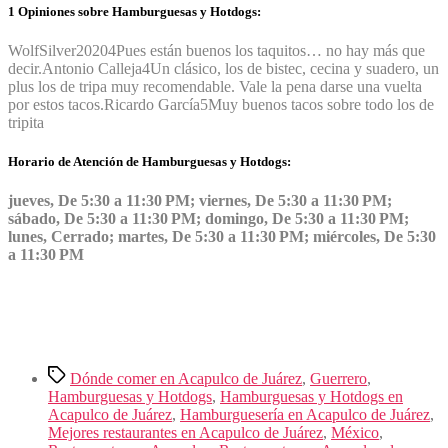
1 Opiniones sobre Hamburguesas y Hotdogs:
WolfSilver2020
4
Pues están buenos los taquitos… no hay más que
decir.
Antonio Calleja
4
Un clásico, los de bistec, cecina y suadero, un
plus los de tripa muy recomendable. Vale la pena darse una vuelta
por estos tacos.
Ricardo García
5
Muy buenos tacos sobre todo los de
tripita
Horario de Atención de Hamburguesas y Hotdogs:
jueves, De 5:30 a 11:30 PM; viernes, De 5:30 a 11:30 PM;
sábado, De 5:30 a 11:30 PM; domingo, De 5:30 a 11:30 PM;
lunes, Cerrado; martes, De 5:30 a 11:30 PM; miércoles, De 5:30
a 11:30 PM
Etiquetas
Dónde comer en Acapulco de Juárez
,
Guerrero
,
Hamburguesas y Hotdogs
,
Hamburguesas y Hotdogs en
Acapulco de Juárez
,
Hamburguesería en Acapulco de Juárez
,
Mejores restaurantes en Acapulco de Juárez
,
México
,