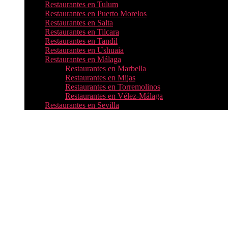
Restaurantes en Tulum
Restaurantes en Puerto Morelos
Restaurantes en Salta
Restaurantes en Tilcara
Restaurantes en Tandil
Restaurantes en Ushuaia
Restaurantes en Málaga
Restaurantes en Marbella
Restaurantes en Mijas
Restaurantes en Torremolinos
Restaurantes en Vélez-Málaga
Restaurantes en Sevilla