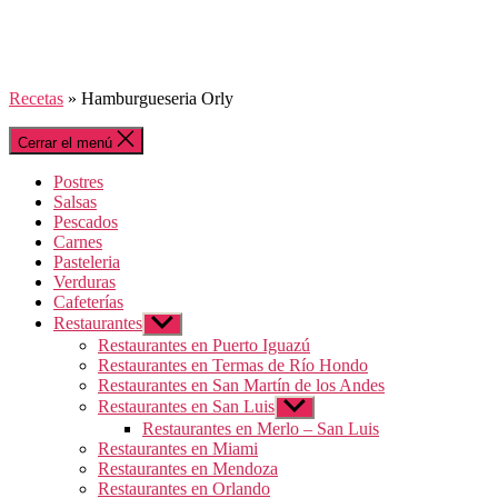
Recetas
»
Hamburgueseria Orly
Cerrar el menú
Postres
Salsas
Pescados
Carnes
Pasteleria
Verduras
Cafeterías
Restaurantes
Mostrar
el
Restaurantes en Puerto Iguazú
submenú
Restaurantes en Termas de Río Hondo
Restaurantes en San Martín de los Andes
Restaurantes en San Luis
Mostrar
el
Restaurantes en Merlo – San Luis
submenú
Restaurantes en Miami
Restaurantes en Mendoza
Restaurantes en Orlando