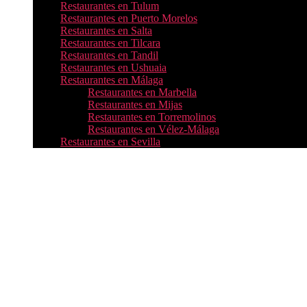
Restaurantes en Tulum
Restaurantes en Puerto Morelos
Restaurantes en Salta
Restaurantes en Tilcara
Restaurantes en Tandil
Restaurantes en Ushuaia
Restaurantes en Málaga
Restaurantes en Marbella
Restaurantes en Mijas
Restaurantes en Torremolinos
Restaurantes en Vélez-Málaga
Restaurantes en Sevilla