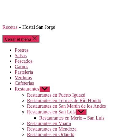
Recetas
»
Hostal San Jorge
Cerrar el menú
Postres
Salsas
Pescados
Carnes
Pasteleria
Verduras
Cafeterías
Restaurantes
Mostrar
el
Restaurantes en Puerto Iguazú
submenú
Restaurantes en Termas de Río Hondo
Restaurantes en San Martín de los Andes
Restaurantes en San Luis
Mostrar
el
Restaurantes en Merlo – San Luis
submenú
Restaurantes en Miami
Restaurantes en Mendoza
Restaurantes en Orlando