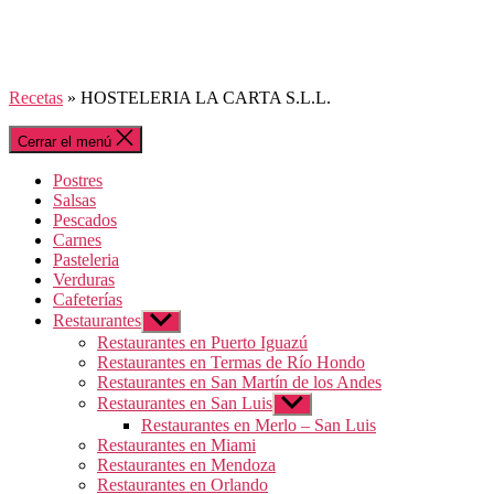
Recetas
»
HOSTELERIA LA CARTA S.L.L.
Cerrar el menú
Postres
Salsas
Pescados
Carnes
Pasteleria
Verduras
Cafeterías
Restaurantes
Mostrar
el
Restaurantes en Puerto Iguazú
submenú
Restaurantes en Termas de Río Hondo
Restaurantes en San Martín de los Andes
Restaurantes en San Luis
Mostrar
el
Restaurantes en Merlo – San Luis
submenú
Restaurantes en Miami
Restaurantes en Mendoza
Restaurantes en Orlando