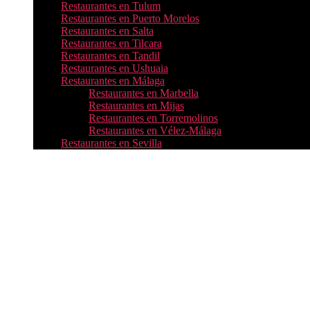
Restaurantes en Tulum
Restaurantes en Puerto Morelos
Restaurantes en Salta
Restaurantes en Tilcara
Restaurantes en Tandil
Restaurantes en Ushuaia
Restaurantes en Málaga
Restaurantes en Marbella
Restaurantes en Mijas
Restaurantes en Torremolinos
Restaurantes en Vélez-Málaga
Restaurantes en Sevilla