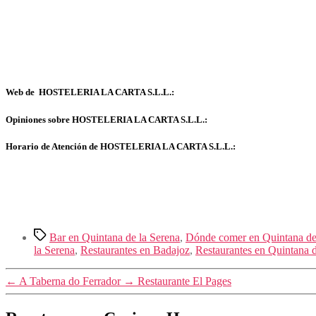
Web de HOSTELERIA LA CARTA S.L.L.:
Opiniones sobre HOSTELERIA LA CARTA S.L.L.:
Horario de Atención de HOSTELERIA LA CARTA S.L.L.:
Etiquetas
Bar en Quintana de la Serena
,
Dónde comer en Quintana de
la Serena
,
Restaurantes en Badajoz
,
Restaurantes en Quintana d
←
A Taberna do Ferrador
→
Restaurante El Pages