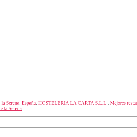
 la Serena
,
España
,
HOSTELERIA LA CARTA S.L.L.
,
Mejores resta
e la Serena