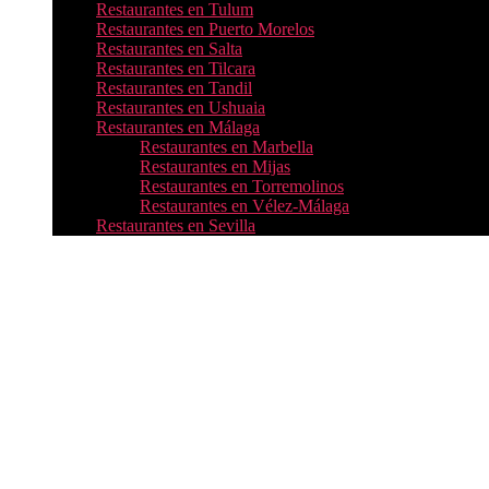
Restaurantes en Tulum
Restaurantes en Puerto Morelos
Restaurantes en Salta
Restaurantes en Tilcara
Restaurantes en Tandil
Restaurantes en Ushuaia
Restaurantes en Málaga
Restaurantes en Marbella
Restaurantes en Mijas
Restaurantes en Torremolinos
Restaurantes en Vélez-Málaga
Restaurantes en Sevilla