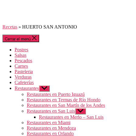
Recetas
»
HUERTO SAN ANTONIO
Cerrar el menú
Postres
Salsas
Pescados
Carnes
Pasteleria
Verduras
Cafeterías
Restaurantes
Mostrar
el
Restaurantes en Puerto Iguazú
submenú
Restaurantes en Termas de Río Hondo
Restaurantes en San Martín de los Andes
Restaurantes en San Luis
Mostrar
el
Restaurantes en Merlo – San Luis
submenú
Restaurantes en Miami
Restaurantes en Mendoza
Restaurantes en Orlando