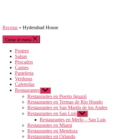
Recetas
»
Hyderabad House
Cerrar el menú
Postres
Salsas
Pescados
Carnes
Pasteleria
Verduras
Cafeterías
Restaurantes
Mostrar
el
Restaurantes en Puerto Iguazú
submenú
Restaurantes en Termas de Río Hondo
Restaurantes en San Martín de los Andes
Restaurantes en San Luis
Mostrar
el
Restaurantes en Merlo – San Luis
submenú
Restaurantes en Miami
Restaurantes en Mendoza
Restaurantes en Orlando