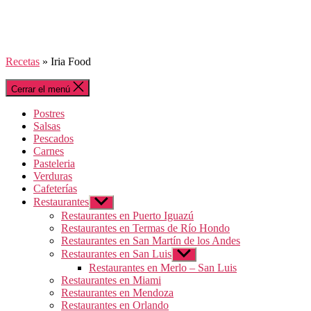
Recetas
»
Iria Food
Cerrar el menú
Postres
Salsas
Pescados
Carnes
Pasteleria
Verduras
Cafeterías
Restaurantes
Mostrar
el
Restaurantes en Puerto Iguazú
submenú
Restaurantes en Termas de Río Hondo
Restaurantes en San Martín de los Andes
Restaurantes en San Luis
Mostrar
el
Restaurantes en Merlo – San Luis
submenú
Restaurantes en Miami
Restaurantes en Mendoza
Restaurantes en Orlando