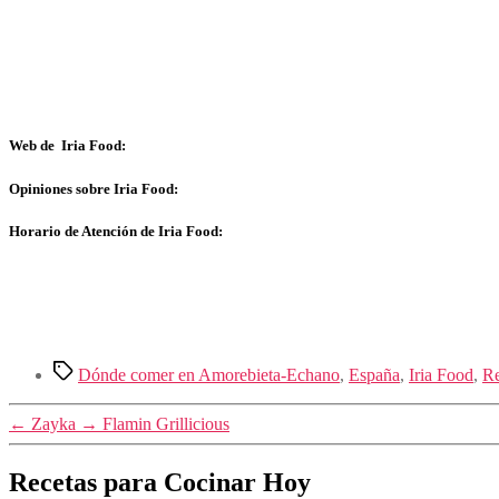
Web de Iria Food:
Opiniones sobre Iria Food:
Horario de Atención de Iria Food:
Etiquetas
Dónde comer en Amorebieta-Echano
,
España
,
Iria Food
,
Re
←
Zayka
→
Flamin Grillicious
Recetas para Cocinar Hoy