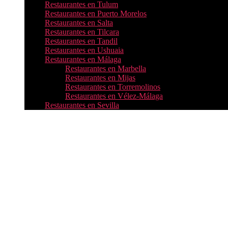
Restaurantes en Tulum
Restaurantes en Puerto Morelos
Restaurantes en Salta
Restaurantes en Tilcara
Restaurantes en Tandil
Restaurantes en Ushuaia
Restaurantes en Málaga
Restaurantes en Marbella
Restaurantes en Mijas
Restaurantes en Torremolinos
Restaurantes en Vélez-Málaga
Restaurantes en Sevilla