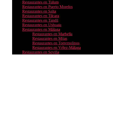
Restaurantes en Tulum
Restaurantes en Puerto Morelos
Restaurantes en Salta
Restaurantes en Tilcara
Restaurantes en Tandil
Restaurantes en Ushuaia
Restaurantes en Málaga
Restaurantes en Marbella
Restaurantes en Mijas
Restaurantes en Torremolinos
Restaurantes en Vélez-Málaga
Restaurantes en Sevilla