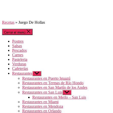
Recetas
»
Juego De Hollas
Cerrar el menú
Postres
Salsas
Pescados
Carnes
Pasteleria
Verduras
Cafeterías
Restaurantes
Mostrar
el
Restaurantes en Puerto Iguazú
submenú
Restaurantes en Termas de Río Hondo
Restaurantes en San Martín de los Andes
Restaurantes en San Luis
Mostrar
el
Restaurantes en Merlo – San Luis
submenú
Restaurantes en Miami
Restaurantes en Mendoza
Restaurantes en Orlando