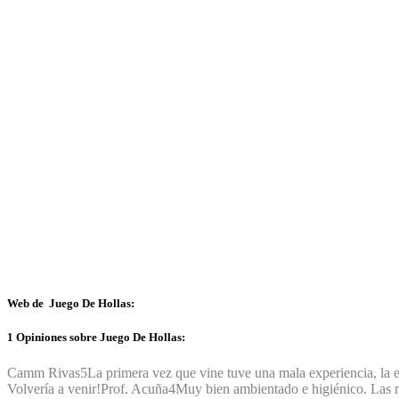
Web de Juego De Hollas:
1 Opiniones sobre Juego De Hollas:
Camm Rivas
5
La primera vez que vine tuve una mala experiencia, la 
Volvería a venir!
Prof. Acuña
4
Muy bien ambientado e higiénico. Las mo