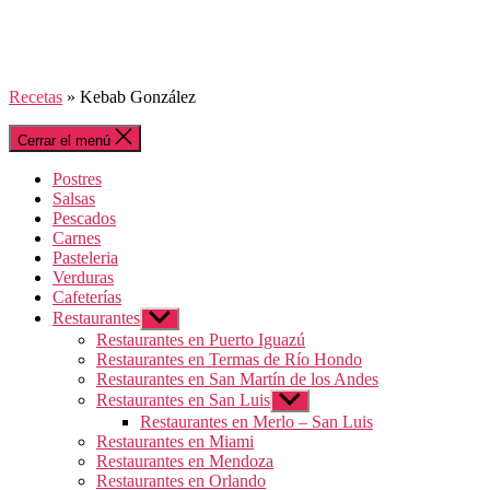
Recetas
»
Kebab González
Cerrar el menú
Postres
Salsas
Pescados
Carnes
Pasteleria
Verduras
Cafeterías
Restaurantes
Mostrar
el
Restaurantes en Puerto Iguazú
submenú
Restaurantes en Termas de Río Hondo
Restaurantes en San Martín de los Andes
Restaurantes en San Luis
Mostrar
el
Restaurantes en Merlo – San Luis
submenú
Restaurantes en Miami
Restaurantes en Mendoza
Restaurantes en Orlando