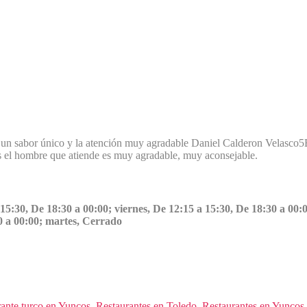
n un sabor único y la atención muy agradable
Daniel Calderon Velasco
5
el hombre que atiende es muy agradable, muy aconsejable.
 15:30, De 18:30 a 00:00; viernes, De 12:15 a 15:30, De 18:30 a 00
30 a 00:00; martes, Cerrado
ante turco en Yuncos
,
Restaurantes en Toledo
,
Restaurantes en Yuncos