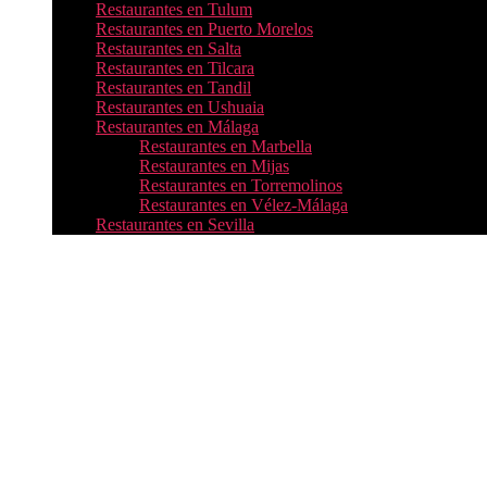
Restaurantes en Tulum
Restaurantes en Puerto Morelos
Restaurantes en Salta
Restaurantes en Tilcara
Restaurantes en Tandil
Restaurantes en Ushuaia
Restaurantes en Málaga
Restaurantes en Marbella
Restaurantes en Mijas
Restaurantes en Torremolinos
Restaurantes en Vélez-Málaga
Restaurantes en Sevilla