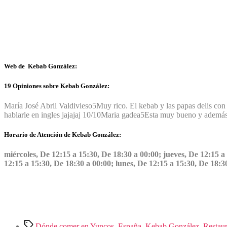
Web de Kebab González:
19 Opiniones sobre Kebab González:
María José Abril Valdivieso
5
Muy rico. El kebab y las papas delis co
hablarle en ingles jajajaj 10/10
Maria gadea
5
Esta muy bueno y además 
Horario de Atención de Kebab González:
miércoles, De 12:15 a 15:30, De 18:30 a 00:00; jueves, De 12:15 a
12:15 a 15:30, De 18:30 a 00:00; lunes, De 12:15 a 15:30, De 18:
Etiquetas
Dónde comer en Yuncos
,
España
,
Kebab González
,
Restaur