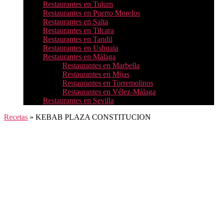
Restaurantes en Tulum
Restaurantes en Puerto Morelos
Restaurantes en Salta
Restaurantes en Tilcara
Restaurantes en Tandil
Restaurantes en Ushuaia
Restaurantes en Málaga
Restaurantes en Marbella
Restaurantes en Mijas
Restaurantes en Torremolinos
Restaurantes en Vélez-Málaga
Restaurantes en Sevilla
Recetas
»
KEBAB PLAZA CONSTITUCION