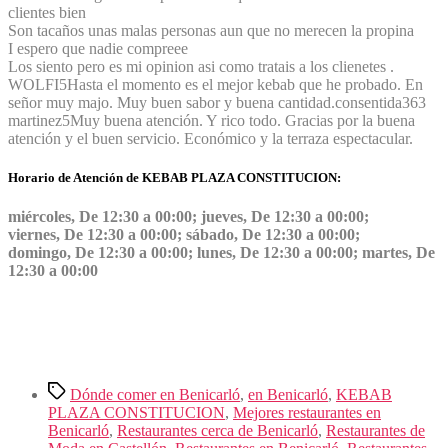
clientes bien
Son tacaños unas malas personas aun que no merecen la propina
I espero que nadie compreee
Los siento pero es mi opinion asi como tratais a los clienetes .
WOLFI
5
Hasta el momento es el mejor kebab que he probado. En
señor muy majo. Muy buen sabor y buena cantidad.
consentida363
martinez
5
Muy buena atención. Y rico todo. Gracias por la buena
atención y el buen servicio. Económico y la terraza espectacular.
Horario de Atención de KEBAB PLAZA CONSTITUCION:
miércoles, De 12:30 a 00:00; jueves, De 12:30 a 00:00;
viernes, De 12:30 a 00:00; sábado, De 12:30 a 00:00;
domingo, De 12:30 a 00:00; lunes, De 12:30 a 00:00; martes, De
12:30 a 00:00
Etiquetas
Dónde comer en Benicarló
,
en Benicarló
,
KEBAB
PLAZA CONSTITUCION
,
Mejores restaurantes en
Benicarló
,
Restaurantes cerca de Benicarló
,
Restaurantes de