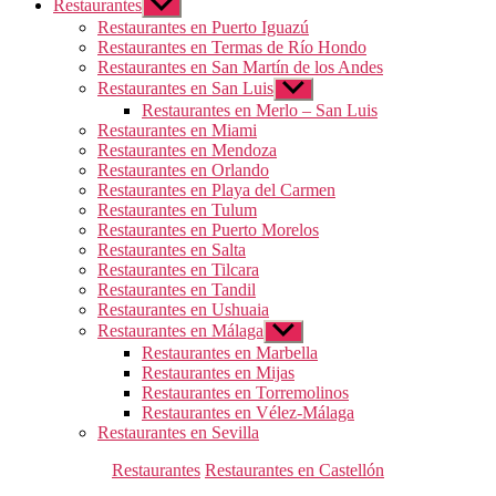
Restaurantes
Mostrar
el
Restaurantes en Puerto Iguazú
submenú
Restaurantes en Termas de Río Hondo
Restaurantes en San Martín de los Andes
Restaurantes en San Luis
Mostrar
el
Restaurantes en Merlo – San Luis
submenú
Restaurantes en Miami
Restaurantes en Mendoza
Restaurantes en Orlando
Restaurantes en Playa del Carmen
Restaurantes en Tulum
Restaurantes en Puerto Morelos
Restaurantes en Salta
Restaurantes en Tilcara
Restaurantes en Tandil
Restaurantes en Ushuaia
Restaurantes en Málaga
Mostrar
el
Restaurantes en Marbella
submenú
Restaurantes en Mijas
Restaurantes en Torremolinos
Restaurantes en Vélez-Málaga
Restaurantes en Sevilla
Categorías
Restaurantes
Restaurantes en Castellón