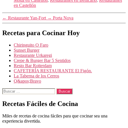
Moda en Castellón
,
Restaurantes en Benicarló
,
Restaurantes
en Castellón
←
Restaurante Yan-Fort
→
Porta Nova
Recetas para Cocinar Hoy
Chiringuito O Faro
Sunset Burger
Restaurante Urkaregi
Crepe & Burger Bar 5 Sentidos
Resto Bar Rotterdam
CAFETERÍA RESTAURANTE El Figón.
La Taberna de los Cerros
Q&apos;Bravo
Buscar:
Recetas Fáciles de Cocina
Miles de recetas de cocina fáciles para que cocinar sea una
experiencia divertida.