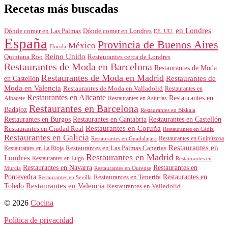
Recetas más buscadas
en Londres
Dónde comer en Londres
Dónde comer en Las Palmas
EE. UU.
España
Provincia de Buenos Aires
México
Florida
Reino Unido
Quintana Roo
Restaurantes cerca de Londres
Restaurantes de Moda en Barcelona
Restaurantes de Moda
Restaurantes de Moda en Madrid
Restaurantes de
en Castellón
Moda en Valencia
Restaurantes de Moda en Valladolid
Restaurantes en
Restaurantes en Alicante
Restaurantes en
Albacete
Restaurantes en Asturias
Restaurantes en Barcelona
Badajoz
Restaurantes en Bizkaia
Restaurantes en Burgos
Restaurantes en Cantabria
Restaurantes en Castellón
Restaurantes en Coruña
Restaurantes en Ciudad Real
Restaurantes en Cádiz
Restaurantes en Galicia
Restaurantes en Guipúzcoa
Restaurantes en Guadalajara
Restaurantes en
Restaurantes en Las Palmas Canarias
Restaurantes en La Rioja
Restaurantes en Madrid
Londres
Restaurantes en Lugo
Restaurantes en
Restaurantes en Navarra
Restaurantes en
Murcia
Restaurantes en Ourense
Restaurantes en
Pontevedra
Restaurantes en Tenerife
Restaurantes en Sevilla
Toledo
Restaurantes en Valencia
Restaurantes en Valladolid
© 2026
Cocina
Política de privacidad