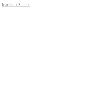
Ir arriba
↑
Subir
↑