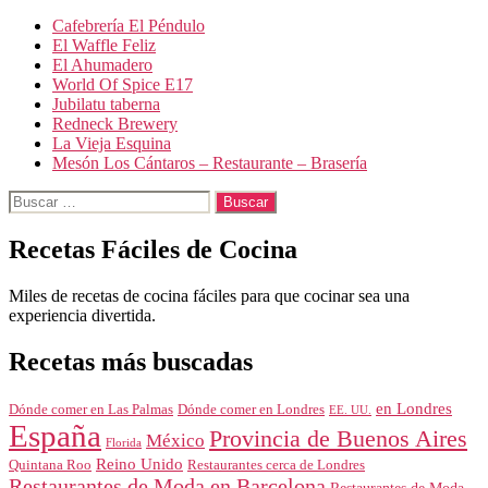
Cafebrería El Péndulo
El Waffle Feliz
El Ahumadero
World Of Spice E17
Jubilatu taberna
Redneck Brewery
La Vieja Esquina
Mesón Los Cántaros – Restaurante – Brasería
Buscar:
Recetas Fáciles de Cocina
Miles de recetas de cocina fáciles para que cocinar sea una
experiencia divertida.
Recetas más buscadas
en Londres
Dónde comer en Londres
Dónde comer en Las Palmas
EE. UU.
España
Provincia de Buenos Aires
México
Florida
Reino Unido
Quintana Roo
Restaurantes cerca de Londres
Restaurantes de Moda en Barcelona