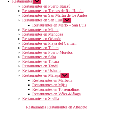
Restaurantes
Mostrar
el
Restaurantes en Puerto Iguazú
submenú
Restaurantes en Termas de Río Hondo
Restaurantes en San Martín de los Andes
Restaurantes en San Luis
Mostrar
el
Restaurantes en Merlo – San Luis
submenú
Restaurantes en Miami
Restaurantes en Mendoza
Restaurantes en Orlando
Restaurantes en Playa del Carmen
Restaurantes en Tulum
Restaurantes en Puerto Morelos
Restaurantes en Salta
Restaurantes en Tilcara
Restaurantes en Tandil
Restaurantes en Ushuaia
Restaurantes en Málaga
Mostrar
el
Restaurantes en Marbella
submenú
Restaurantes en Mijas
Restaurantes en Torremolinos
Restaurantes en Vélez-Málaga
Restaurantes en Sevilla
Categorías
Restaurantes
Restaurantes en Albacete