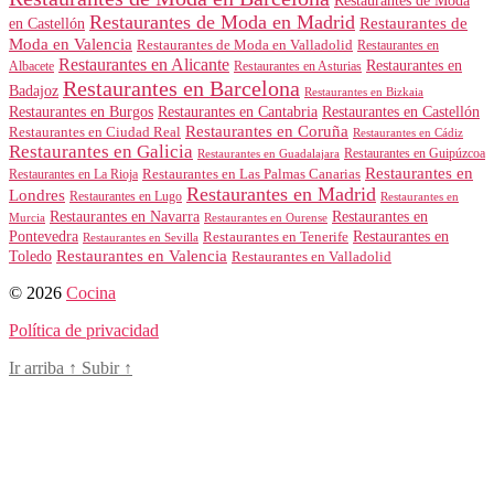
Restaurantes de Moda
Restaurantes de Moda en Madrid
Restaurantes de
en Castellón
Moda en Valencia
Restaurantes de Moda en Valladolid
Restaurantes en
Restaurantes en Alicante
Restaurantes en
Albacete
Restaurantes en Asturias
Restaurantes en Barcelona
Badajoz
Restaurantes en Bizkaia
Restaurantes en Burgos
Restaurantes en Cantabria
Restaurantes en Castellón
Restaurantes en Coruña
Restaurantes en Ciudad Real
Restaurantes en Cádiz
Restaurantes en Galicia
Restaurantes en Guipúzcoa
Restaurantes en Guadalajara
Restaurantes en
Restaurantes en Las Palmas Canarias
Restaurantes en La Rioja
Restaurantes en Madrid
Londres
Restaurantes en Lugo
Restaurantes en
Restaurantes en Navarra
Restaurantes en
Murcia
Restaurantes en Ourense
Restaurantes en
Pontevedra
Restaurantes en Tenerife
Restaurantes en Sevilla
Toledo
Restaurantes en Valencia
Restaurantes en Valladolid
© 2026
Cocina
Política de privacidad
Ir arriba
↑
Subir
↑