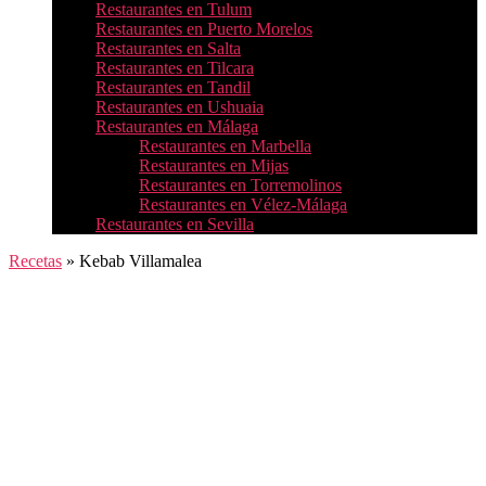
Restaurantes en Tulum
Restaurantes en Puerto Morelos
Restaurantes en Salta
Restaurantes en Tilcara
Restaurantes en Tandil
Restaurantes en Ushuaia
Restaurantes en Málaga
Restaurantes en Marbella
Restaurantes en Mijas
Restaurantes en Torremolinos
Restaurantes en Vélez-Málaga
Restaurantes en Sevilla
Recetas
»
Kebab Villamalea