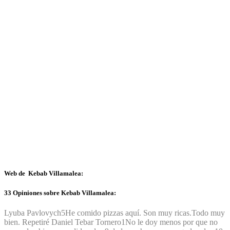
Web de Kebab Villamalea:
33 Opiniones sobre Kebab Villamalea:
Lyuba Pavlovych
5
He comido pizzas aquí. Son muy ricas.Todo muy
bien. Repetiré
Daniel Tebar Tornero
1
No le doy menos por que no