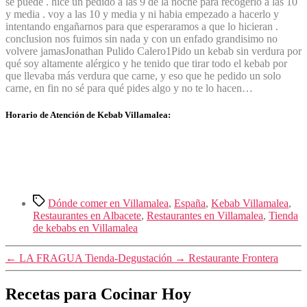
se puede . hice un pedido a las 9 de la noche para recogerlo a las 10
y media . voy a las 10 y media y ni habia empezado a hacerlo y
intentando engañarnos para que esperaramos a que lo hicieran .
conclusion nos fuimos sin nada y con un enfado grandisimo no
volvere jamas
Jonathan Pulido Calero
1
Pido un kebab sin verdura por
qué soy altamente alérgico y he tenido que tirar todo el kebab por
que llevaba más verdura que carne, y eso que he pedido un solo
carne, en fin no sé para qué pides algo y no te lo hacen…
Horario de Atención de Kebab Villamalea:
Etiquetas
Dónde comer en Villamalea
,
España
,
Kebab Villamalea
,
Restaurantes en Albacete
,
Restaurantes en Villamalea
,
Tienda
de kebabs en Villamalea
←
LA FRAGUA Tienda-Degustación
→
Restaurante Frontera
Recetas para Cocinar Hoy