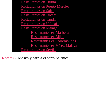
Restaurantes en Tulum
Restaurantes en Puerto Morelos
Restaurantes en Salta
Restaurantes en Tilcara
Restaurantes en Tandil
Restaurantes en Ushuaia
Restaurantes en Málaga
Restaurantes en Marbella
Restaurantes en Mijas
Restaurantes en Torremolinos
Restaurantes en Vélez-Málaga
Restaurantes en Sevilla
Recetas
»
Kiosko y parrila el perro Salchica