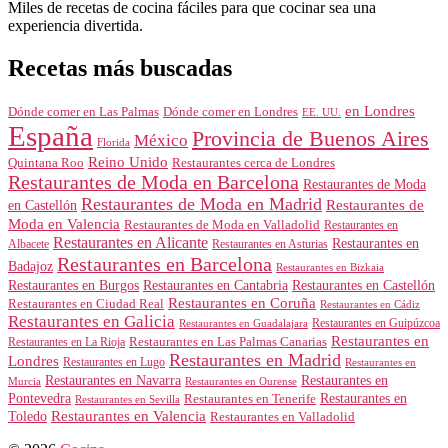
Miles de recetas de cocina fáciles para que cocinar sea una
experiencia divertida.
Recetas más buscadas
en Londres
Dónde comer en Londres
Dónde comer en Las Palmas
EE. UU.
España
Provincia de Buenos Aires
México
Florida
Reino Unido
Quintana Roo
Restaurantes cerca de Londres
Restaurantes de Moda en Barcelona
Restaurantes de Moda
Restaurantes de Moda en Madrid
Restaurantes de
en Castellón
Moda en Valencia
Restaurantes de Moda en Valladolid
Restaurantes en
Restaurantes en Alicante
Restaurantes en
Albacete
Restaurantes en Asturias
Restaurantes en Barcelona
Badajoz
Restaurantes en Bizkaia
Restaurantes en Burgos
Restaurantes en Cantabria
Restaurantes en Castellón
Restaurantes en Coruña
Restaurantes en Ciudad Real
Restaurantes en Cádiz
Restaurantes en Galicia
Restaurantes en Guipúzcoa
Restaurantes en Guadalajara
Restaurantes en
Restaurantes en Las Palmas Canarias
Restaurantes en La Rioja
Restaurantes en Madrid
Londres
Restaurantes en Lugo
Restaurantes en
Restaurantes en Navarra
Restaurantes en
Murcia
Restaurantes en Ourense
Restaurantes en
Pontevedra
Restaurantes en Tenerife
Restaurantes en Sevilla
Toledo
Restaurantes en Valencia
Restaurantes en Valladolid