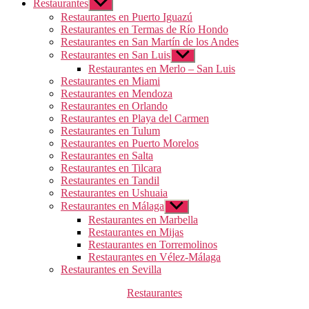
Restaurantes
Mostrar
el
Restaurantes en Puerto Iguazú
submenú
Restaurantes en Termas de Río Hondo
Restaurantes en San Martín de los Andes
Restaurantes en San Luis
Mostrar
el
Restaurantes en Merlo – San Luis
submenú
Restaurantes en Miami
Restaurantes en Mendoza
Restaurantes en Orlando
Restaurantes en Playa del Carmen
Restaurantes en Tulum
Restaurantes en Puerto Morelos
Restaurantes en Salta
Restaurantes en Tilcara
Restaurantes en Tandil
Restaurantes en Ushuaia
Restaurantes en Málaga
Mostrar
el
Restaurantes en Marbella
submenú
Restaurantes en Mijas
Restaurantes en Torremolinos
Restaurantes en Vélez-Málaga
Restaurantes en Sevilla
Categorías
Restaurantes