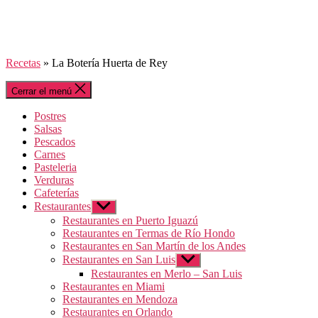
Recetas
»
La Botería Huerta de Rey
Cerrar el menú
Postres
Salsas
Pescados
Carnes
Pasteleria
Verduras
Cafeterías
Restaurantes
Mostrar
el
Restaurantes en Puerto Iguazú
submenú
Restaurantes en Termas de Río Hondo
Restaurantes en San Martín de los Andes
Restaurantes en San Luis
Mostrar
el
Restaurantes en Merlo – San Luis
submenú
Restaurantes en Miami
Restaurantes en Mendoza
Restaurantes en Orlando