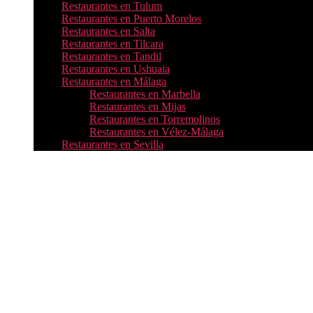
Restaurantes en Tulum
Restaurantes en Puerto Morelos
Restaurantes en Salta
Restaurantes en Tilcara
Restaurantes en Tandil
Restaurantes en Ushuaia
Restaurantes en Málaga
Restaurantes en Marbella
Restaurantes en Mijas
Restaurantes en Torremolinos
Restaurantes en Vélez-Málaga
Restaurantes en Sevilla