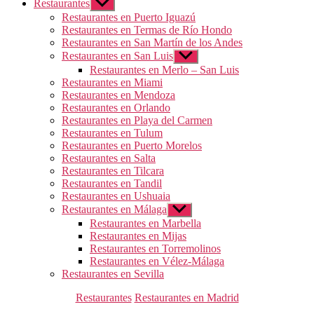
Restaurantes
Mostrar
el
Restaurantes en Puerto Iguazú
submenú
Restaurantes en Termas de Río Hondo
Restaurantes en San Martín de los Andes
Restaurantes en San Luis
Mostrar
el
Restaurantes en Merlo – San Luis
submenú
Restaurantes en Miami
Restaurantes en Mendoza
Restaurantes en Orlando
Restaurantes en Playa del Carmen
Restaurantes en Tulum
Restaurantes en Puerto Morelos
Restaurantes en Salta
Restaurantes en Tilcara
Restaurantes en Tandil
Restaurantes en Ushuaia
Restaurantes en Málaga
Mostrar
el
Restaurantes en Marbella
submenú
Restaurantes en Mijas
Restaurantes en Torremolinos
Restaurantes en Vélez-Málaga
Restaurantes en Sevilla
Categorías
Restaurantes
Restaurantes en Madrid