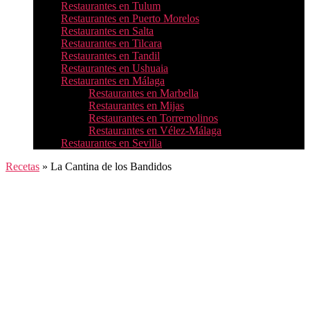
Restaurantes en Tulum
Restaurantes en Puerto Morelos
Restaurantes en Salta
Restaurantes en Tilcara
Restaurantes en Tandil
Restaurantes en Ushuaia
Restaurantes en Málaga
Restaurantes en Marbella
Restaurantes en Mijas
Restaurantes en Torremolinos
Restaurantes en Vélez-Málaga
Restaurantes en Sevilla
Recetas
»
La Cantina de los Bandidos