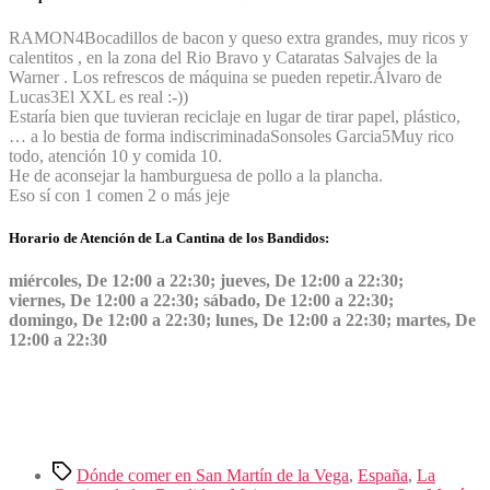
RAMON
4
Bocadillos de bacon y queso extra grandes, muy ricos y
calentitos , en la zona del Rio Bravo y Cataratas Salvajes de la
Warner . Los refrescos de máquina se pueden repetir.
Álvaro de
Lucas
3
El XXL es real :-))
Estaría bien que tuvieran reciclaje en lugar de tirar papel, plástico,
… a lo bestia de forma indiscriminada
Sonsoles Garcia
5
Muy rico
todo, atención 10 y comida 10.
He de aconsejar la hamburguesa de pollo a la plancha.
Eso sí con 1 comen 2 o más jeje
Horario de Atención de La Cantina de los Bandidos:
miércoles, De 12:00 a 22:30; jueves, De 12:00 a 22:30;
viernes, De 12:00 a 22:30; sábado, De 12:00 a 22:30;
domingo, De 12:00 a 22:30; lunes, De 12:00 a 22:30; martes, De
12:00 a 22:30
Etiquetas
Dónde comer en San Martín de la Vega
,
España
,
La