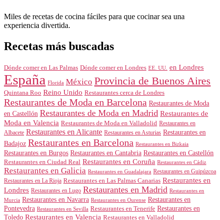
Miles de recetas de cocina fáciles para que cocinar sea una
experiencia divertida.
Recetas más buscadas
en Londres
Dónde comer en Londres
Dónde comer en Las Palmas
EE. UU.
España
Provincia de Buenos Aires
México
Florida
Reino Unido
Quintana Roo
Restaurantes cerca de Londres
Restaurantes de Moda en Barcelona
Restaurantes de Moda
Restaurantes de Moda en Madrid
Restaurantes de
en Castellón
Moda en Valencia
Restaurantes de Moda en Valladolid
Restaurantes en
Restaurantes en Alicante
Restaurantes en
Albacete
Restaurantes en Asturias
Restaurantes en Barcelona
Badajoz
Restaurantes en Bizkaia
Restaurantes en Burgos
Restaurantes en Cantabria
Restaurantes en Castellón
Restaurantes en Coruña
Restaurantes en Ciudad Real
Restaurantes en Cádiz
Restaurantes en Galicia
Restaurantes en Guipúzcoa
Restaurantes en Guadalajara
Restaurantes en
Restaurantes en Las Palmas Canarias
Restaurantes en La Rioja
Restaurantes en Madrid
Londres
Restaurantes en Lugo
Restaurantes en
Restaurantes en Navarra
Restaurantes en
Murcia
Restaurantes en Ourense
Restaurantes en
Pontevedra
Restaurantes en Tenerife
Restaurantes en Sevilla
Toledo
Restaurantes en Valencia
Restaurantes en Valladolid