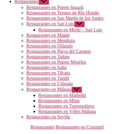
Restaurantes
Mostrar
el
Restaurantes en Puerto Iguazú
submenú
Restaurantes en Termas de Río Hondo
Restaurantes en San Martín de los Andes
Restaurantes en San Luis
Mostrar
el
Restaurantes en Merlo – San Luis
submenú
Restaurantes en Miami
Restaurantes en Mendoza
Restaurantes en Orlando
Restaurantes en Playa del Carmen
Restaurantes en Tulum
Restaurantes en Puerto Morelos
Restaurantes en Salta
Restaurantes en Tilcara
Restaurantes en Tandil
Restaurantes en Ushuaia
Restaurantes en Málaga
Mostrar
el
Restaurantes en Marbella
submenú
Restaurantes en Mijas
Restaurantes en Torremolinos
Restaurantes en Vélez-Málaga
Restaurantes en Sevilla
Categorías
Restaurantes
Restaurantes en Cozumel