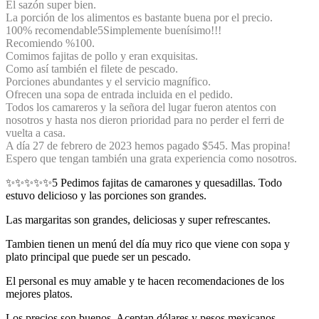
El sazón super bien.
La porción de los alimentos es bastante buena por el precio.
100% recomendable
5
Simplemente buenísimo!!!
Recomiendo %100.
Comimos fajitas de pollo y eran exquisitas.
Como así también el filete de pescado.
Porciones abundantes y el servicio magnífico.
Ofrecen una sopa de entrada incluida en el pedido.
Todos los camareros y la señora del lugar fueron atentos con
nosotros y hasta nos dieron prioridad para no perder el ferri de
vuelta a casa.
A día 27 de febrero de 2023 hemos pagado $545. Mas propina!
Espero que tengan también una grata experiencia como nosotros.
✨✨✨✨✨
5
Pedimos fajitas de camarones y quesadillas. Todo
estuvo delicioso y las porciones son grandes.
Las margaritas son grandes, deliciosas y super refrescantes.
Tambien tienen un menú del día muy rico que viene con sopa y
plato principal que puede ser un pescado.
El personal es muy amable y te hacen recomendaciones de los
mejores platos.
Los precios son buenos. Aceptan dólares y pesos mexicanos.