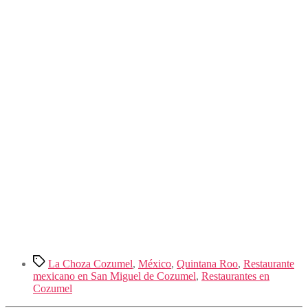
Etiquetas
La Choza Cozumel
,
México
,
Quintana Roo
,
Restaurante
mexicano en San Miguel de Cozumel
,
Restaurantes en
Cozumel