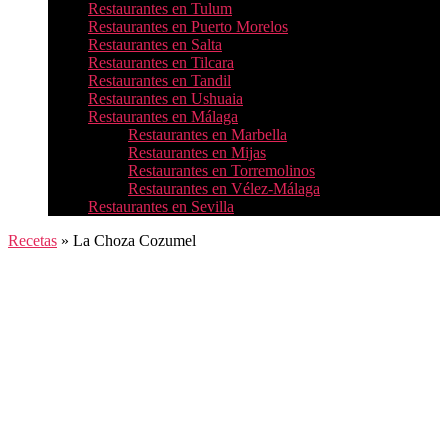
Restaurantes en Tulum
Restaurantes en Puerto Morelos
Restaurantes en Salta
Restaurantes en Tilcara
Restaurantes en Tandil
Restaurantes en Ushuaia
Restaurantes en Málaga
Restaurantes en Marbella
Restaurantes en Mijas
Restaurantes en Torremolinos
Restaurantes en Vélez-Málaga
Restaurantes en Sevilla
Recetas
»
La Choza Cozumel