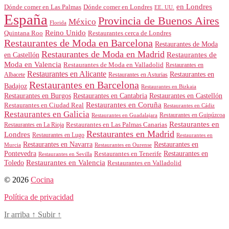
en Londres
Dónde comer en Londres
Dónde comer en Las Palmas
EE. UU.
España
Provincia de Buenos Aires
México
Florida
Reino Unido
Quintana Roo
Restaurantes cerca de Londres
Restaurantes de Moda en Barcelona
Restaurantes de Moda
Restaurantes de Moda en Madrid
Restaurantes de
en Castellón
Moda en Valencia
Restaurantes de Moda en Valladolid
Restaurantes en
Restaurantes en Alicante
Restaurantes en
Albacete
Restaurantes en Asturias
Restaurantes en Barcelona
Badajoz
Restaurantes en Bizkaia
Restaurantes en Burgos
Restaurantes en Cantabria
Restaurantes en Castellón
Restaurantes en Coruña
Restaurantes en Ciudad Real
Restaurantes en Cádiz
Restaurantes en Galicia
Restaurantes en Guipúzcoa
Restaurantes en Guadalajara
Restaurantes en
Restaurantes en Las Palmas Canarias
Restaurantes en La Rioja
Restaurantes en Madrid
Londres
Restaurantes en Lugo
Restaurantes en
Restaurantes en Navarra
Restaurantes en
Murcia
Restaurantes en Ourense
Restaurantes en
Pontevedra
Restaurantes en Tenerife
Restaurantes en Sevilla
Toledo
Restaurantes en Valencia
Restaurantes en Valladolid
© 2026
Cocina
Política de privacidad
Ir arriba
↑
Subir
↑