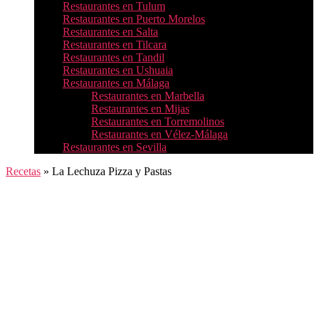
Restaurantes en Tulum
Restaurantes en Puerto Morelos
Restaurantes en Salta
Restaurantes en Tilcara
Restaurantes en Tandil
Restaurantes en Ushuaia
Restaurantes en Málaga
Restaurantes en Marbella
Restaurantes en Mijas
Restaurantes en Torremolinos
Restaurantes en Vélez-Málaga
Restaurantes en Sevilla
Recetas
»
La Lechuza Pizza y Pastas