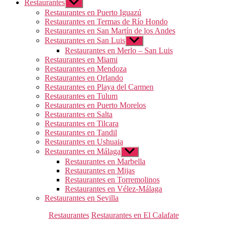
Restaurantes
Mostrar
el
Restaurantes en Puerto Iguazú
submenú
Restaurantes en Termas de Río Hondo
Restaurantes en San Martín de los Andes
Restaurantes en San Luis
Mostrar
el
Restaurantes en Merlo – San Luis
submenú
Restaurantes en Miami
Restaurantes en Mendoza
Restaurantes en Orlando
Restaurantes en Playa del Carmen
Restaurantes en Tulum
Restaurantes en Puerto Morelos
Restaurantes en Salta
Restaurantes en Tilcara
Restaurantes en Tandil
Restaurantes en Ushuaia
Restaurantes en Málaga
Mostrar
el
Restaurantes en Marbella
submenú
Restaurantes en Mijas
Restaurantes en Torremolinos
Restaurantes en Vélez-Málaga
Restaurantes en Sevilla
Categorías
Restaurantes
Restaurantes en El Calafate