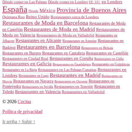
en Londres
Dónde comer en Londres
Dónde comer en Las Palmas
EE. UU.
España
Provincia de Buenos Aires
México
Florida
Reino Unido
Quintana Roo
Restaurantes cerca de Londres
Restaurantes de Moda en Barcelona
Restaurantes de Moda
Restaurantes de Moda en Madrid
Restaurantes de
en Castellón
Moda en Valencia
Restaurantes de Moda en Valladolid
Restaurantes en
Restaurantes en Alicante
Restaurantes en
Albacete
Restaurantes en Asturias
Restaurantes en Barcelona
Badajoz
Restaurantes en Bizkaia
Restaurantes en Burgos
Restaurantes en Cantabria
Restaurantes en Castellón
Restaurantes en Coruña
Restaurantes en Ciudad Real
Restaurantes en Cádiz
Restaurantes en Galicia
Restaurantes en Guipúzcoa
Restaurantes en Guadalajara
Restaurantes en
Restaurantes en Las Palmas Canarias
Restaurantes en La Rioja
Restaurantes en Madrid
Londres
Restaurantes en Lugo
Restaurantes en
Restaurantes en Navarra
Restaurantes en
Murcia
Restaurantes en Ourense
Restaurantes en
Pontevedra
Restaurantes en Tenerife
Restaurantes en Sevilla
Toledo
Restaurantes en Valencia
Restaurantes en Valladolid
© 2026
Cocina
Política de privacidad
Ir arriba
↑
Subir
↑