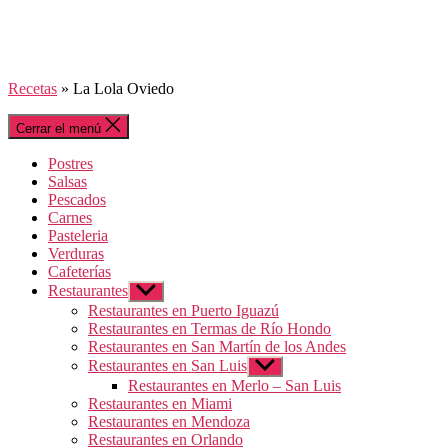
Recetas
»
La Lola Oviedo
Cerrar el menú
Postres
Salsas
Pescados
Carnes
Pasteleria
Verduras
Cafeterías
Restaurantes
Mostrar
el
Restaurantes en Puerto Iguazú
submenú
Restaurantes en Termas de Río Hondo
Restaurantes en San Martín de los Andes
Restaurantes en San Luis
Mostrar
el
Restaurantes en Merlo – San Luis
submenú
Restaurantes en Miami
Restaurantes en Mendoza
Restaurantes en Orlando