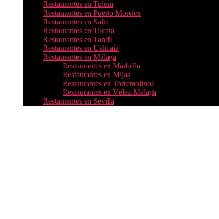
Restaurantes en Tulum
Restaurantes en Puerto Morelos
Restaurantes en Salta
Restaurantes en Tilcara
Restaurantes en Tandil
Restaurantes en Ushuaia
Restaurantes en Málaga
Restaurantes en Marbella
Restaurantes en Mijas
Restaurantes en Torremolinos
Restaurantes en Vélez-Málaga
Restaurantes en Sevilla