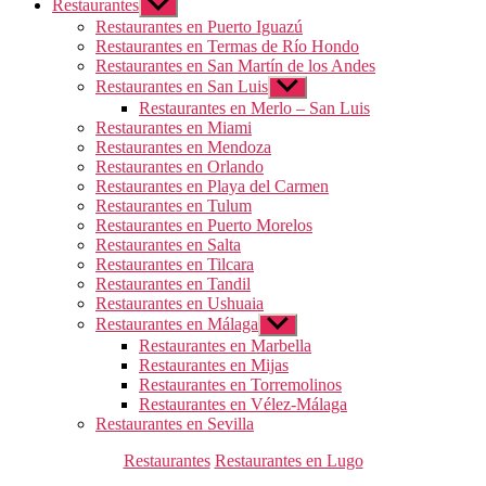
Restaurantes
Mostrar
el
Restaurantes en Puerto Iguazú
submenú
Restaurantes en Termas de Río Hondo
Restaurantes en San Martín de los Andes
Restaurantes en San Luis
Mostrar
el
Restaurantes en Merlo – San Luis
submenú
Restaurantes en Miami
Restaurantes en Mendoza
Restaurantes en Orlando
Restaurantes en Playa del Carmen
Restaurantes en Tulum
Restaurantes en Puerto Morelos
Restaurantes en Salta
Restaurantes en Tilcara
Restaurantes en Tandil
Restaurantes en Ushuaia
Restaurantes en Málaga
Mostrar
el
Restaurantes en Marbella
submenú
Restaurantes en Mijas
Restaurantes en Torremolinos
Restaurantes en Vélez-Málaga
Restaurantes en Sevilla
Categorías
Restaurantes
Restaurantes en Lugo