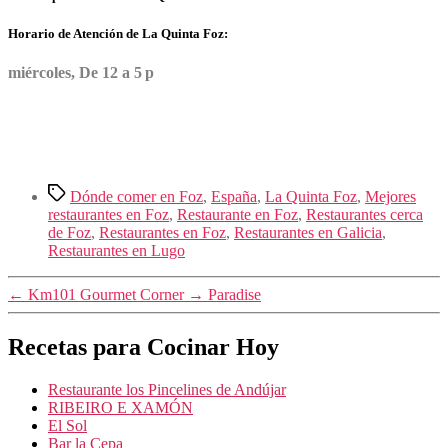
Horario de Atención de La Quinta Foz:
miércoles, De 12 a 5 p
Etiquetas
Dónde comer en Foz
,
España
,
La Quinta Foz
,
Mejores
restaurantes en Foz
,
Restaurante en Foz
,
Restaurantes cerca
de Foz
,
Restaurantes en Foz
,
Restaurantes en Galicia
,
Restaurantes en Lugo
←
Km101 Gourmet Corner
→
Paradise
Recetas para Cocinar Hoy
Restaurante los Pincelines de Andújar
RIBEIRO E XAMÓN
El Sol
Bar la Cepa