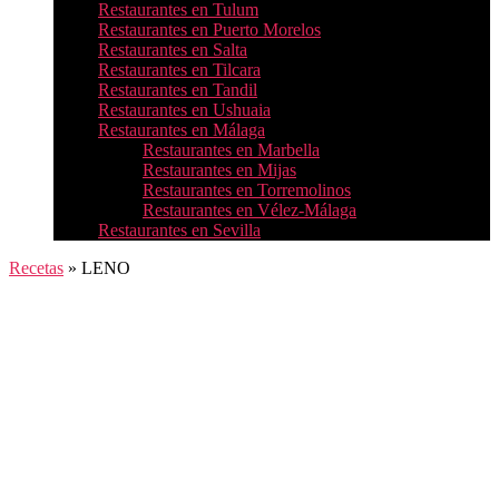
Restaurantes en Tulum
Restaurantes en Puerto Morelos
Restaurantes en Salta
Restaurantes en Tilcara
Restaurantes en Tandil
Restaurantes en Ushuaia
Restaurantes en Málaga
Restaurantes en Marbella
Restaurantes en Mijas
Restaurantes en Torremolinos
Restaurantes en Vélez-Málaga
Restaurantes en Sevilla
Recetas
»
LENO