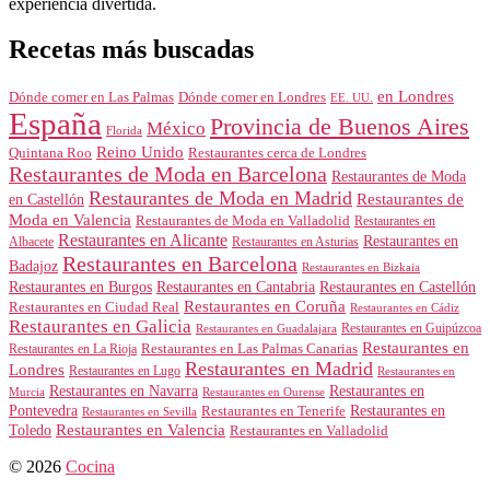
experiencia divertida.
Recetas más buscadas
en Londres
Dónde comer en Londres
Dónde comer en Las Palmas
EE. UU.
España
Provincia de Buenos Aires
México
Florida
Reino Unido
Quintana Roo
Restaurantes cerca de Londres
Restaurantes de Moda en Barcelona
Restaurantes de Moda
Restaurantes de Moda en Madrid
Restaurantes de
en Castellón
Moda en Valencia
Restaurantes de Moda en Valladolid
Restaurantes en
Restaurantes en Alicante
Restaurantes en
Albacete
Restaurantes en Asturias
Restaurantes en Barcelona
Badajoz
Restaurantes en Bizkaia
Restaurantes en Burgos
Restaurantes en Cantabria
Restaurantes en Castellón
Restaurantes en Coruña
Restaurantes en Ciudad Real
Restaurantes en Cádiz
Restaurantes en Galicia
Restaurantes en Guipúzcoa
Restaurantes en Guadalajara
Restaurantes en
Restaurantes en Las Palmas Canarias
Restaurantes en La Rioja
Restaurantes en Madrid
Londres
Restaurantes en Lugo
Restaurantes en
Restaurantes en Navarra
Restaurantes en
Murcia
Restaurantes en Ourense
Restaurantes en
Pontevedra
Restaurantes en Tenerife
Restaurantes en Sevilla
Toledo
Restaurantes en Valencia
Restaurantes en Valladolid
© 2026
Cocina