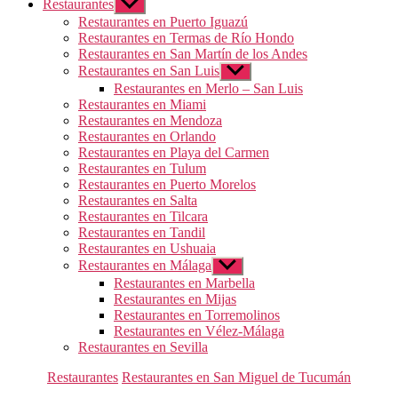
Restaurantes
Mostrar
el
Restaurantes en Puerto Iguazú
submenú
Restaurantes en Termas de Río Hondo
Restaurantes en San Martín de los Andes
Restaurantes en San Luis
Mostrar
el
Restaurantes en Merlo – San Luis
submenú
Restaurantes en Miami
Restaurantes en Mendoza
Restaurantes en Orlando
Restaurantes en Playa del Carmen
Restaurantes en Tulum
Restaurantes en Puerto Morelos
Restaurantes en Salta
Restaurantes en Tilcara
Restaurantes en Tandil
Restaurantes en Ushuaia
Restaurantes en Málaga
Mostrar
el
Restaurantes en Marbella
submenú
Restaurantes en Mijas
Restaurantes en Torremolinos
Restaurantes en Vélez-Málaga
Restaurantes en Sevilla
Categorías
Restaurantes
Restaurantes en San Miguel de Tucumán