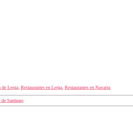
a de Lerga
,
Restaurantes en Lerga
,
Restaurantes en Navarra
 de Santiago