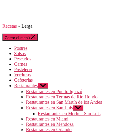
Recetas
»
Lerga
Cerrar el menú
Postres
Salsas
Pescados
Carnes
Pasteleria
Verduras
Cafeterías
Restaurantes
Mostrar
el
Restaurantes en Puerto Iguazú
submenú
Restaurantes en Termas de Río Hondo
Restaurantes en San Martín de los Andes
Restaurantes en San Luis
Mostrar
el
Restaurantes en Merlo – San Luis
submenú
Restaurantes en Miami
Restaurantes en Mendoza
Restaurantes en Orlando