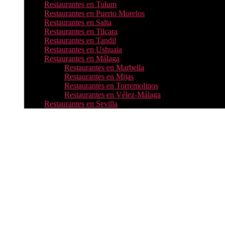
Restaurantes en Tulum
Restaurantes en Puerto Morelos
Restaurantes en Salta
Restaurantes en Tilcara
Restaurantes en Tandil
Restaurantes en Ushuaia
Restaurantes en Málaga
Restaurantes en Marbella
Restaurantes en Mijas
Restaurantes en Torremolinos
Restaurantes en Vélez-Málaga
Restaurantes en Sevilla