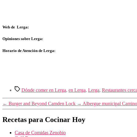
Web de Lerga:
Opiniones sobre Lerga:
Horario de Atención de Lerga:
Etiquetas
Dónde comer en Lerga
,
en Lerga
,
Lerga
,
Restaurantes cerc
←
Burger and Beyond Camden Lock
→
Albergue municipal Camino
Recetas para Cocinar Hoy
Casa de Comidas Zenobio