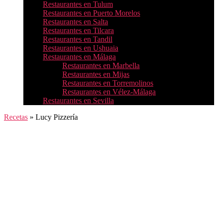
Restaurantes en Tulum
Restaurantes en Puerto Morelos
Restaurantes en Salta
Restaurantes en Tilcara
Restaurantes en Tandil
Restaurantes en Ushuaia
Restaurantes en Málaga
Restaurantes en Marbella
Restaurantes en Mijas
Restaurantes en Torremolinos
Restaurantes en Vélez-Málaga
Restaurantes en Sevilla
Recetas
»
Lucy Pizzería