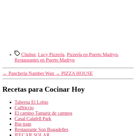
Etiquetas
Chubut
,
Lucy Pizzería
,
Pizzería en Puerto Madryn
,
Restaurantes en Puerto Madryn
←
Pancheria Namber Wan
→
PIZZA HOUSE
Recetas para Cocinar Hoy
Taberna El Lobio
Caffriccio
El camino Tamariz de campos
Casal Calafell Park
Big train
Restaurante Son Bugadelles
IFECAR SOLAR