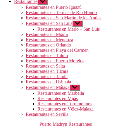
Restaurantes
Mostrar
el
Restaurantes en Puerto Iguazú
submenú
Restaurantes en Termas de Río Hondo
Restaurantes en San Martín de los Andes
Restaurantes en San Luis
Mostrar
el
Restaurantes en Merlo – San Luis
submenú
Restaurantes en Miami
Restaurantes en Mendoza
Restaurantes en Orlando
Restaurantes en Playa del Carmen
Restaurantes en Tulum
Restaurantes en Puerto Morelos
Restaurantes en Salta
Restaurantes en Tilcara
Restaurantes en Tandil
Restaurantes en Ushuaia
Restaurantes en Málaga
Mostrar
el
Restaurantes en Marbella
submenú
Restaurantes en Mijas
Restaurantes en Torremolinos
Restaurantes en Vélez-Málaga
Restaurantes en Sevilla
Categorías
Puerto Madryn
Restaurantes