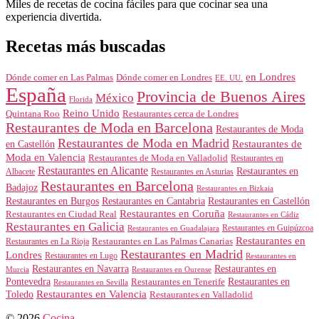
Miles de recetas de cocina fáciles para que cocinar sea una
experiencia divertida.
Recetas más buscadas
en Londres
Dónde comer en Londres
Dónde comer en Las Palmas
EE. UU.
España
Provincia de Buenos Aires
México
Florida
Reino Unido
Quintana Roo
Restaurantes cerca de Londres
Restaurantes de Moda en Barcelona
Restaurantes de Moda
Restaurantes de Moda en Madrid
Restaurantes de
en Castellón
Moda en Valencia
Restaurantes de Moda en Valladolid
Restaurantes en
Restaurantes en Alicante
Restaurantes en
Albacete
Restaurantes en Asturias
Restaurantes en Barcelona
Badajoz
Restaurantes en Bizkaia
Restaurantes en Burgos
Restaurantes en Cantabria
Restaurantes en Castellón
Restaurantes en Coruña
Restaurantes en Ciudad Real
Restaurantes en Cádiz
Restaurantes en Galicia
Restaurantes en Guipúzcoa
Restaurantes en Guadalajara
Restaurantes en
Restaurantes en Las Palmas Canarias
Restaurantes en La Rioja
Restaurantes en Madrid
Londres
Restaurantes en Lugo
Restaurantes en
Restaurantes en Navarra
Restaurantes en
Murcia
Restaurantes en Ourense
Restaurantes en
Pontevedra
Restaurantes en Tenerife
Restaurantes en Sevilla
Toledo
Restaurantes en Valencia
Restaurantes en Valladolid
© 2026
Cocina