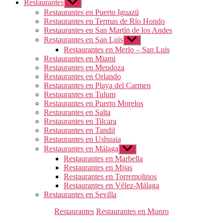
Restaurantes
Mostrar
el
Restaurantes en Puerto Iguazú
submenú
Restaurantes en Termas de Río Hondo
Restaurantes en San Martín de los Andes
Restaurantes en San Luis
Mostrar
el
Restaurantes en Merlo – San Luis
submenú
Restaurantes en Miami
Restaurantes en Mendoza
Restaurantes en Orlando
Restaurantes en Playa del Carmen
Restaurantes en Tulum
Restaurantes en Puerto Morelos
Restaurantes en Salta
Restaurantes en Tilcara
Restaurantes en Tandil
Restaurantes en Ushuaia
Restaurantes en Málaga
Mostrar
el
Restaurantes en Marbella
submenú
Restaurantes en Mijas
Restaurantes en Torremolinos
Restaurantes en Vélez-Málaga
Restaurantes en Sevilla
Categorías
Restaurantes
Restaurantes en Munro