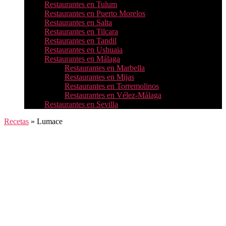
Restaurantes en Tulum
Restaurantes en Puerto Morelos
Restaurantes en Salta
Restaurantes en Tilcara
Restaurantes en Tandil
Restaurantes en Ushuaia
Restaurantes en Málaga
Restaurantes en Marbella
Restaurantes en Mijas
Restaurantes en Torremolinos
Restaurantes en Vélez-Málaga
Restaurantes en Sevilla
Recetas
»
Lumace