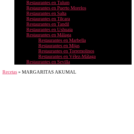
Restaurantes en Tulum
Restaurantes en Puerto Morelos
Restaurantes en Salta
Restaurantes en Tilcara
Restaurantes en Tandil
Restaurantes en Ushuaia
Restaurantes en Málaga
Restaurantes en Marbella
Restaurantes en Mijas
Restaurantes en Torremolinos
Restaurantes en Vélez-Málaga
Restaurantes en Sevilla
Recetas
»
MARGARITAS AKUMAL