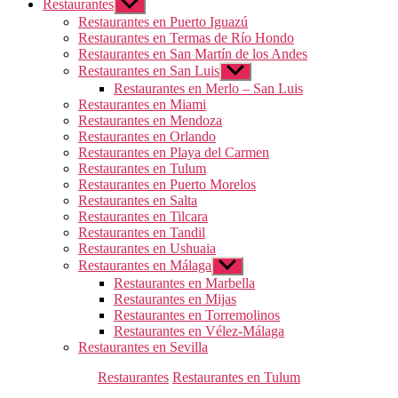
Restaurantes
Mostrar
el
Restaurantes en Puerto Iguazú
submenú
Restaurantes en Termas de Río Hondo
Restaurantes en San Martín de los Andes
Restaurantes en San Luis
Mostrar
el
Restaurantes en Merlo – San Luis
submenú
Restaurantes en Miami
Restaurantes en Mendoza
Restaurantes en Orlando
Restaurantes en Playa del Carmen
Restaurantes en Tulum
Restaurantes en Puerto Morelos
Restaurantes en Salta
Restaurantes en Tilcara
Restaurantes en Tandil
Restaurantes en Ushuaia
Restaurantes en Málaga
Mostrar
el
Restaurantes en Marbella
submenú
Restaurantes en Mijas
Restaurantes en Torremolinos
Restaurantes en Vélez-Málaga
Restaurantes en Sevilla
Categorías
Restaurantes
Restaurantes en Tulum