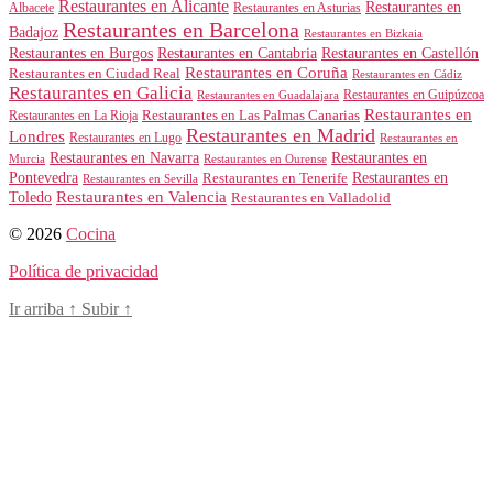
Restaurantes en Alicante
Restaurantes en
Albacete
Restaurantes en Asturias
Restaurantes en Barcelona
Badajoz
Restaurantes en Bizkaia
Restaurantes en Burgos
Restaurantes en Cantabria
Restaurantes en Castellón
Restaurantes en Coruña
Restaurantes en Ciudad Real
Restaurantes en Cádiz
Restaurantes en Galicia
Restaurantes en Guipúzcoa
Restaurantes en Guadalajara
Restaurantes en
Restaurantes en Las Palmas Canarias
Restaurantes en La Rioja
Restaurantes en Madrid
Londres
Restaurantes en Lugo
Restaurantes en
Restaurantes en Navarra
Restaurantes en
Murcia
Restaurantes en Ourense
Restaurantes en
Pontevedra
Restaurantes en Tenerife
Restaurantes en Sevilla
Toledo
Restaurantes en Valencia
Restaurantes en Valladolid
© 2026
Cocina
Política de privacidad
Ir arriba
↑
Subir
↑