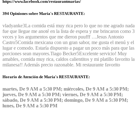
https://www.facebook.com/restaurantmarias/
394 Opiniones sobre María's RESTAURANTE:
vladyanke
3
La comida está muy rica pero lo que no me agrado nada
fue que llegue me anoté en la lista de espera y me brincaron como 3
veces y los argumentos que me dieron puufff …
Jesus Antonio
Castro
5
Comida mexicana con un gran sabor, me gusta el menú y el
lugar e comodo. Estaría dispuesto a pagar un poco más para que las
porciones sean mayores.
Tiago Becker
5
Excelente servicio! Muy
amables, comida muy rica, caldos calientitos y mi platillo favorito la
milanesa!! Además precio razonable. Mi restaurante favorito
Horario de Atención de María's RESTAURANTE:
martes, De 9 AM a 5:30 PM; miércoles, De 9 AM a 5:30 PM;
jueves, De 9 AM a 5:30 PM; viernes, De 9 AM a 5:30 PM;
sábado, De 9 AM a 5:30 PM; domingo, De 9 AM a 5:30 PM;
lunes, De 9 AM a 5:30 PM