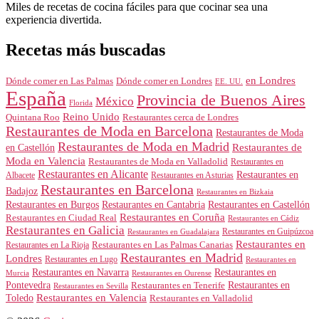
Miles de recetas de cocina fáciles para que cocinar sea una
experiencia divertida.
Recetas más buscadas
en Londres
Dónde comer en Londres
Dónde comer en Las Palmas
EE. UU.
España
Provincia de Buenos Aires
México
Florida
Reino Unido
Quintana Roo
Restaurantes cerca de Londres
Restaurantes de Moda en Barcelona
Restaurantes de Moda
Restaurantes de Moda en Madrid
Restaurantes de
en Castellón
Moda en Valencia
Restaurantes de Moda en Valladolid
Restaurantes en
Restaurantes en Alicante
Restaurantes en
Albacete
Restaurantes en Asturias
Restaurantes en Barcelona
Badajoz
Restaurantes en Bizkaia
Restaurantes en Burgos
Restaurantes en Cantabria
Restaurantes en Castellón
Restaurantes en Coruña
Restaurantes en Ciudad Real
Restaurantes en Cádiz
Restaurantes en Galicia
Restaurantes en Guipúzcoa
Restaurantes en Guadalajara
Restaurantes en
Restaurantes en Las Palmas Canarias
Restaurantes en La Rioja
Restaurantes en Madrid
Londres
Restaurantes en Lugo
Restaurantes en
Restaurantes en Navarra
Restaurantes en
Murcia
Restaurantes en Ourense
Restaurantes en
Pontevedra
Restaurantes en Tenerife
Restaurantes en Sevilla
Toledo
Restaurantes en Valencia
Restaurantes en Valladolid