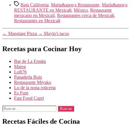
Etiquetas
Baja California
,
Maria&apos;s Restaurante
,
María&apos;s
RESTAURANTE en Mexicali
,
México
,
Restaurante
mexicano en Mexicali
,
Restaurantes cerca de Mexicali
,
Restaurantes en Mexicali
←
Mangiare Pizza
→
Maylo's tacos
Recetas para Cocinar Hoy
Bar de La Ermita
Marea
Loft76
Panadería Ruiz
Restaurante Miyako
Lo de la nona roticeria
Es Fum
Fast Food Capri
Buscar:
Recetas Fáciles de Cocina