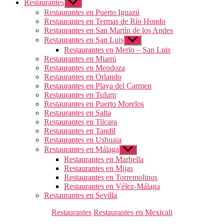
Restaurantes
Mostrar
el
Restaurantes en Puerto Iguazú
submenú
Restaurantes en Termas de Río Hondo
Restaurantes en San Martín de los Andes
Restaurantes en San Luis
Mostrar
el
Restaurantes en Merlo – San Luis
submenú
Restaurantes en Miami
Restaurantes en Mendoza
Restaurantes en Orlando
Restaurantes en Playa del Carmen
Restaurantes en Tulum
Restaurantes en Puerto Morelos
Restaurantes en Salta
Restaurantes en Tilcara
Restaurantes en Tandil
Restaurantes en Ushuaia
Restaurantes en Málaga
Mostrar
el
Restaurantes en Marbella
submenú
Restaurantes en Mijas
Restaurantes en Torremolinos
Restaurantes en Vélez-Málaga
Restaurantes en Sevilla
Categorías
Restaurantes
Restaurantes en Mexicali