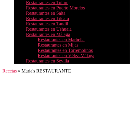
Restaurantes en Tulum
Restaurantes en Puerto Morelos
Restaurantes en Salta
Restaurantes en Tilcara
Restaurantes en Tandil
Restaurantes en Ushuaia
Restaurantes en Málaga
Restaurantes en Marbella
Restaurantes en Mijas
Restaurantes en Torremolinos
Restaurantes en Vélez-Málaga
Restaurantes en Sevilla
Recetas
»
María's RESTAURANTE