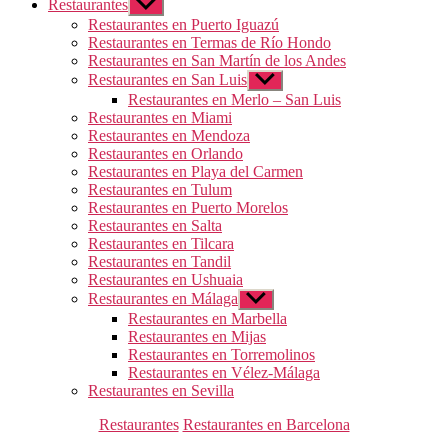
Restaurantes
Mostrar
el
Restaurantes en Puerto Iguazú
submenú
Restaurantes en Termas de Río Hondo
Restaurantes en San Martín de los Andes
Restaurantes en San Luis
Mostrar
el
Restaurantes en Merlo – San Luis
submenú
Restaurantes en Miami
Restaurantes en Mendoza
Restaurantes en Orlando
Restaurantes en Playa del Carmen
Restaurantes en Tulum
Restaurantes en Puerto Morelos
Restaurantes en Salta
Restaurantes en Tilcara
Restaurantes en Tandil
Restaurantes en Ushuaia
Restaurantes en Málaga
Mostrar
el
Restaurantes en Marbella
submenú
Restaurantes en Mijas
Restaurantes en Torremolinos
Restaurantes en Vélez-Málaga
Restaurantes en Sevilla
Categorías
Restaurantes
Restaurantes en Barcelona