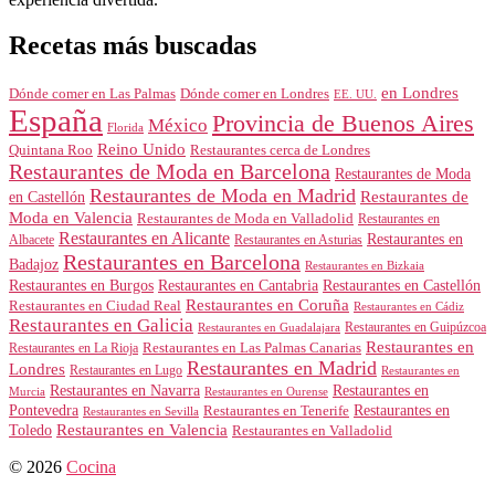
Recetas más buscadas
en Londres
Dónde comer en Londres
Dónde comer en Las Palmas
EE. UU.
España
Provincia de Buenos Aires
México
Florida
Reino Unido
Quintana Roo
Restaurantes cerca de Londres
Restaurantes de Moda en Barcelona
Restaurantes de Moda
Restaurantes de Moda en Madrid
Restaurantes de
en Castellón
Moda en Valencia
Restaurantes de Moda en Valladolid
Restaurantes en
Restaurantes en Alicante
Restaurantes en
Albacete
Restaurantes en Asturias
Restaurantes en Barcelona
Badajoz
Restaurantes en Bizkaia
Restaurantes en Burgos
Restaurantes en Cantabria
Restaurantes en Castellón
Restaurantes en Coruña
Restaurantes en Ciudad Real
Restaurantes en Cádiz
Restaurantes en Galicia
Restaurantes en Guipúzcoa
Restaurantes en Guadalajara
Restaurantes en
Restaurantes en Las Palmas Canarias
Restaurantes en La Rioja
Restaurantes en Madrid
Londres
Restaurantes en Lugo
Restaurantes en
Restaurantes en Navarra
Restaurantes en
Murcia
Restaurantes en Ourense
Restaurantes en
Pontevedra
Restaurantes en Tenerife
Restaurantes en Sevilla
Toledo
Restaurantes en Valencia
Restaurantes en Valladolid
© 2026
Cocina