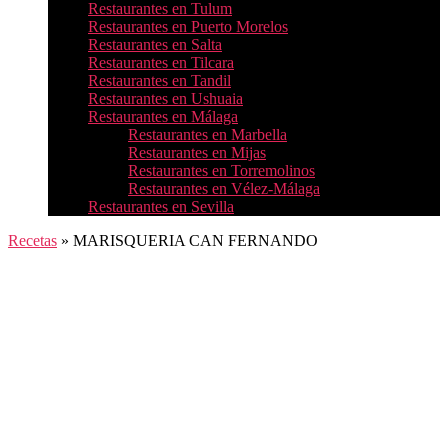
Restaurantes en Tulum
Restaurantes en Puerto Morelos
Restaurantes en Salta
Restaurantes en Tilcara
Restaurantes en Tandil
Restaurantes en Ushuaia
Restaurantes en Málaga
Restaurantes en Marbella
Restaurantes en Mijas
Restaurantes en Torremolinos
Restaurantes en Vélez-Málaga
Restaurantes en Sevilla
Recetas
»
MARISQUERIA CAN FERNANDO