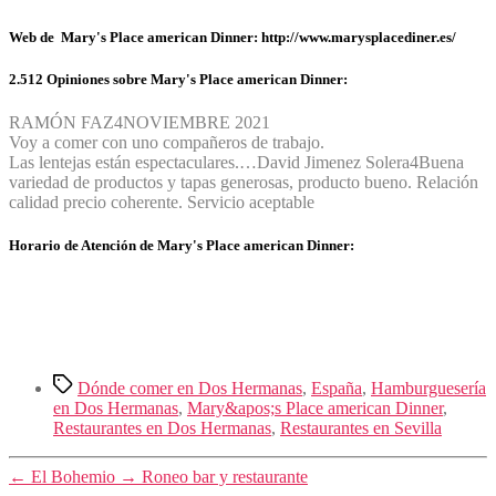
Web de Mary's Place american Dinner: http://www.marysplacediner.es/
2.512 Opiniones sobre Mary's Place american Dinner:
RAMÓN FAZ
4
NOVIEMBRE 2021
Voy a comer con uno compañeros de trabajo.
Las lentejas están espectaculares.…
David Jimenez Solera
4
Buena
variedad de productos y tapas generosas, producto bueno. Relación
calidad precio coherente. Servicio aceptable
Horario de Atención de Mary's Place american Dinner:
Etiquetas
Dónde comer en Dos Hermanas
,
España
,
Hamburguesería
en Dos Hermanas
,
Mary&apos;s Place american Dinner
,
Restaurantes en Dos Hermanas
,
Restaurantes en Sevilla
←
El Bohemio
→
Roneo bar y restaurante