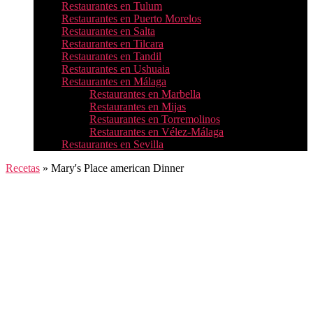
Restaurantes en Tulum
Restaurantes en Puerto Morelos
Restaurantes en Salta
Restaurantes en Tilcara
Restaurantes en Tandil
Restaurantes en Ushuaia
Restaurantes en Málaga
Restaurantes en Marbella
Restaurantes en Mijas
Restaurantes en Torremolinos
Restaurantes en Vélez-Málaga
Restaurantes en Sevilla
Recetas
»
Mary's Place american Dinner