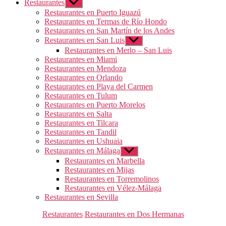
Restaurantes
Mostrar
el
Restaurantes en Puerto Iguazú
submenú
Restaurantes en Termas de Río Hondo
Restaurantes en San Martín de los Andes
Restaurantes en San Luis
Mostrar
el
Restaurantes en Merlo – San Luis
submenú
Restaurantes en Miami
Restaurantes en Mendoza
Restaurantes en Orlando
Restaurantes en Playa del Carmen
Restaurantes en Tulum
Restaurantes en Puerto Morelos
Restaurantes en Salta
Restaurantes en Tilcara
Restaurantes en Tandil
Restaurantes en Ushuaia
Restaurantes en Málaga
Mostrar
el
Restaurantes en Marbella
submenú
Restaurantes en Mijas
Restaurantes en Torremolinos
Restaurantes en Vélez-Málaga
Restaurantes en Sevilla
Categorías
Restaurantes
Restaurantes en Dos Hermanas