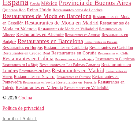
España
Provincia de Buenos Aires
México
Florida
Reino Unido
Quintana Roo
Restaurantes cerca de Londres
Restaurantes de Moda en Barcelona
Restaurantes de Moda
Restaurantes de Moda en Madrid
Restaurantes de
en Castellón
Moda en Valencia
Restaurantes de Moda en Valladolid
Restaurantes en
Restaurantes en Alicante
Restaurantes en
Albacete
Restaurantes en Asturias
Restaurantes en Barcelona
Badajoz
Restaurantes en Bizkaia
Restaurantes en Burgos
Restaurantes en Cantabria
Restaurantes en Castellón
Restaurantes en Coruña
Restaurantes en Ciudad Real
Restaurantes en Cádiz
Restaurantes en Galicia
Restaurantes en Guipúzcoa
Restaurantes en Guadalajara
Restaurantes en
Restaurantes en Las Palmas Canarias
Restaurantes en La Rioja
Restaurantes en Madrid
Londres
Restaurantes en Lugo
Restaurantes en
Restaurantes en Navarra
Restaurantes en
Murcia
Restaurantes en Ourense
Restaurantes en
Pontevedra
Restaurantes en Tenerife
Restaurantes en Sevilla
Toledo
Restaurantes en Valencia
Restaurantes en Valladolid
© 2026
Cocina
Política de privacidad
Ir arriba
↑
Subir
↑