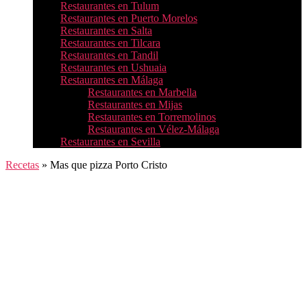
Restaurantes en Tulum
Restaurantes en Puerto Morelos
Restaurantes en Salta
Restaurantes en Tilcara
Restaurantes en Tandil
Restaurantes en Ushuaia
Restaurantes en Málaga
Restaurantes en Marbella
Restaurantes en Mijas
Restaurantes en Torremolinos
Restaurantes en Vélez-Málaga
Restaurantes en Sevilla
Recetas
»
Mas que pizza Porto Cristo