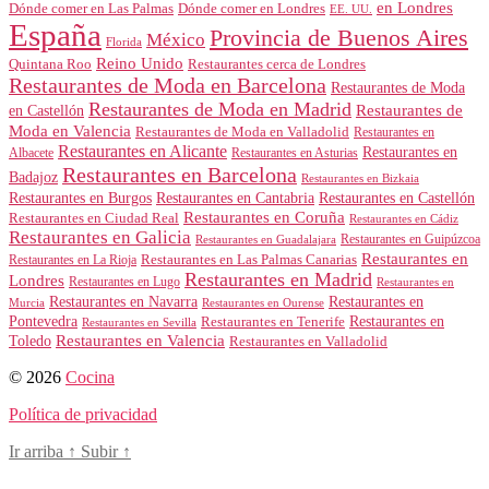
en Londres
Dónde comer en Londres
Dónde comer en Las Palmas
EE. UU.
España
Provincia de Buenos Aires
México
Florida
Reino Unido
Quintana Roo
Restaurantes cerca de Londres
Restaurantes de Moda en Barcelona
Restaurantes de Moda
Restaurantes de Moda en Madrid
Restaurantes de
en Castellón
Moda en Valencia
Restaurantes de Moda en Valladolid
Restaurantes en
Restaurantes en Alicante
Restaurantes en
Albacete
Restaurantes en Asturias
Restaurantes en Barcelona
Badajoz
Restaurantes en Bizkaia
Restaurantes en Burgos
Restaurantes en Cantabria
Restaurantes en Castellón
Restaurantes en Coruña
Restaurantes en Ciudad Real
Restaurantes en Cádiz
Restaurantes en Galicia
Restaurantes en Guipúzcoa
Restaurantes en Guadalajara
Restaurantes en
Restaurantes en Las Palmas Canarias
Restaurantes en La Rioja
Restaurantes en Madrid
Londres
Restaurantes en Lugo
Restaurantes en
Restaurantes en Navarra
Restaurantes en
Murcia
Restaurantes en Ourense
Restaurantes en
Pontevedra
Restaurantes en Tenerife
Restaurantes en Sevilla
Toledo
Restaurantes en Valencia
Restaurantes en Valladolid
© 2026
Cocina
Política de privacidad
Ir arriba
↑
Subir
↑