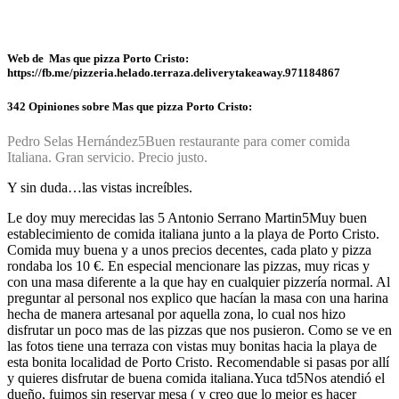
Web de Mas que pizza Porto Cristo:
https://fb.me/pizzeria.helado.terraza.deliverytakeaway.971184867
342 Opiniones sobre Mas que pizza Porto Cristo:
Pedro Selas Hernández
5
Buen restaurante para comer comida
Italiana. Gran servicio. Precio justo.
Y sin duda…las vistas increíbles.
Le doy muy merecidas las 5
Antonio Serrano Martin
5
Muy buen
establecimiento de comida italiana junto a la playa de Porto Cristo.
Comida muy buena y a unos precios decentes, cada plato y pizza
rondaba los 10 €. En especial mencionare las pizzas, muy ricas y
con una masa diferente a la que hay en cualquier pizzería normal. Al
preguntar al personal nos explico que hacían la masa con una harina
hecha de manera artesanal por aquella zona, lo cual nos hizo
disfrutar un poco mas de las pizzas que nos pusieron. Como se ve en
las fotos tiene una terraza con vistas muy bonitas hacia la playa de
esta bonita localidad de Porto Cristo. Recomendable si pasas por allí
y quieres disfrutar de buena comida italiana.
Yuca td
5
Nos atendió el
dueño, fuimos sin reservar mesa ( y creo que lo mejor es hacer