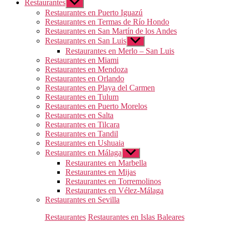
Restaurantes
Mostrar
el
Restaurantes en Puerto Iguazú
submenú
Restaurantes en Termas de Río Hondo
Restaurantes en San Martín de los Andes
Restaurantes en San Luis
Mostrar
el
Restaurantes en Merlo – San Luis
submenú
Restaurantes en Miami
Restaurantes en Mendoza
Restaurantes en Orlando
Restaurantes en Playa del Carmen
Restaurantes en Tulum
Restaurantes en Puerto Morelos
Restaurantes en Salta
Restaurantes en Tilcara
Restaurantes en Tandil
Restaurantes en Ushuaia
Restaurantes en Málaga
Mostrar
el
Restaurantes en Marbella
submenú
Restaurantes en Mijas
Restaurantes en Torremolinos
Restaurantes en Vélez-Málaga
Restaurantes en Sevilla
Categorías
Restaurantes
Restaurantes en Islas Baleares