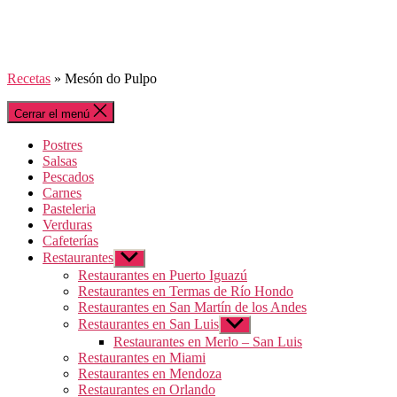
Recetas
»
Mesón do Pulpo
Cerrar el menú
Postres
Salsas
Pescados
Carnes
Pasteleria
Verduras
Cafeterías
Restaurantes
Mostrar
el
Restaurantes en Puerto Iguazú
submenú
Restaurantes en Termas de Río Hondo
Restaurantes en San Martín de los Andes
Restaurantes en San Luis
Mostrar
el
Restaurantes en Merlo – San Luis
submenú
Restaurantes en Miami
Restaurantes en Mendoza
Restaurantes en Orlando