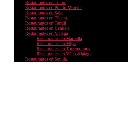
Restaurantes en Tulum
Restaurantes en Puerto Morelos
Restaurantes en Salta
Restaurantes en Tilcara
Restaurantes en Tandil
Restaurantes en Ushuaia
Restaurantes en Málaga
Restaurantes en Marbella
Restaurantes en Mijas
Restaurantes en Torremolinos
Restaurantes en Vélez-Málaga
Restaurantes en Sevilla