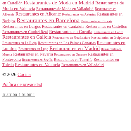
Restaurantes de Moda en Madrid
Restaurantes de
en Castellón
Moda en Valencia
Restaurantes de Moda en Valladolid
Restaurantes en
Restaurantes en Alicante
Restaurantes en
Albacete
Restaurantes en Asturias
Restaurantes en Barcelona
Badajoz
Restaurantes en Bizkaia
Restaurantes en Burgos
Restaurantes en Cantabria
Restaurantes en Castellón
Restaurantes en Coruña
Restaurantes en Ciudad Real
Restaurantes en Cádiz
Restaurantes en Galicia
Restaurantes en Guipúzcoa
Restaurantes en Guadalajara
Restaurantes en
Restaurantes en Las Palmas Canarias
Restaurantes en La Rioja
Restaurantes en Madrid
Londres
Restaurantes en Lugo
Restaurantes en
Restaurantes en Navarra
Restaurantes en
Murcia
Restaurantes en Ourense
Restaurantes en
Pontevedra
Restaurantes en Tenerife
Restaurantes en Sevilla
Toledo
Restaurantes en Valencia
Restaurantes en Valladolid
© 2026
Cocina
Política de privacidad
Ir arriba
↑
Subir
↑