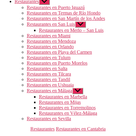
Restaurantes
Mostrar
el
Restaurantes en Puerto Iguazú
submenú
Restaurantes en Termas de Río Hondo
Restaurantes en San Martín de los Andes
Restaurantes en San Luis
Mostrar
el
Restaurantes en Merlo – San Luis
submenú
Restaurantes en Miami
Restaurantes en Mendoza
Restaurantes en Orlando
Restaurantes en Playa del Carmen
Restaurantes en Tulum
Restaurantes en Puerto Morelos
Restaurantes en Salta
Restaurantes en Tilcara
Restaurantes en Tandil
Restaurantes en Ushuaia
Restaurantes en Málaga
Mostrar
el
Restaurantes en Marbella
submenú
Restaurantes en Mijas
Restaurantes en Torremolinos
Restaurantes en Vélez-Málaga
Restaurantes en Sevilla
Categorías
Restaurantes
Restaurantes en Cantabria