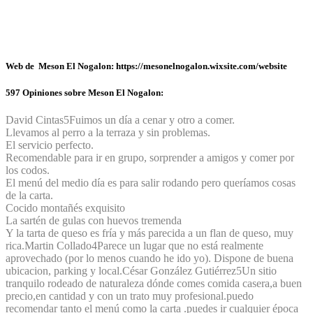
Web de Meson El Nogalon: https://mesonelnogalon.wixsite.com/website
597 Opiniones sobre Meson El Nogalon:
David Cintas
5
Fuimos un día a cenar y otro a comer.
Llevamos al perro a la terraza y sin problemas.
El servicio perfecto.
Recomendable para ir en grupo, sorprender a amigos y comer por
los codos.
El menú del medio día es para salir rodando pero queríamos cosas
de la carta.
Cocido montañés exquisito
La sartén de gulas con huevos tremenda
Y la tarta de queso es fría y más parecida a un flan de queso, muy
rica.
Martin Collado
4
Parece un lugar que no está realmente
aprovechado (por lo menos cuando he ido yo). Dispone de buena
ubicacion, parking y local.
César González Gutiérrez
5
Un sitio
tranquilo rodeado de naturaleza dónde comes comida casera,a buen
precio,en cantidad y con un trato muy profesional.puedo
recomendar tanto el menú como la carta .puedes ir cualquier época