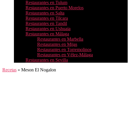
Restaurantes en Tulum
Restaurantes en Puerto Morelos
Restaurantes en Salta
Restaurantes en Tilcara
Restaurantes en Tandil
Restaurantes en Ushuaia
Restaurantes en Málaga
Restaurantes en Marbella
Restaurantes en Mijas
Restaurantes en Torremolinos
Restaurantes en Vélez-Málaga
Restaurantes en Sevilla
Recetas
»
Meson El Nogalon