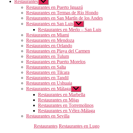
Restaurantes
Mostrar
el
Restaurantes en Puerto Iguazú
submenú
Restaurantes en Termas de Río Hondo
Restaurantes en San Martín de los Andes
Restaurantes en San Luis
Mostrar
el
Restaurantes en Merlo – San Luis
submenú
Restaurantes en Miami
Restaurantes en Mendoza
Restaurantes en Orlando
Restaurantes en Playa del Carmen
Restaurantes en Tulum
Restaurantes en Puerto Morelos
Restaurantes en Salta
Restaurantes en Tilcara
Restaurantes en Tandil
Restaurantes en Ushuaia
Restaurantes en Málaga
Mostrar
el
Restaurantes en Marbella
submenú
Restaurantes en Mijas
Restaurantes en Torremolinos
Restaurantes en Vélez-Málaga
Restaurantes en Sevilla
Categorías
Restaurantes
Restaurantes en Lugo