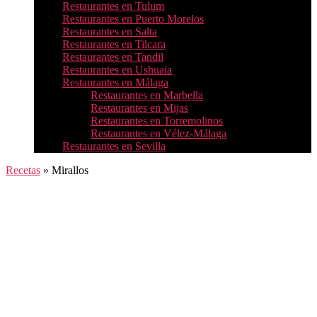
Restaurantes en Tulum
Restaurantes en Puerto Morelos
Restaurantes en Salta
Restaurantes en Tilcara
Restaurantes en Tandil
Restaurantes en Ushuaia
Restaurantes en Málaga
Restaurantes en Marbella
Restaurantes en Mijas
Restaurantes en Torremolinos
Restaurantes en Vélez-Málaga
Restaurantes en Sevilla
Recetas
»
Mirallos