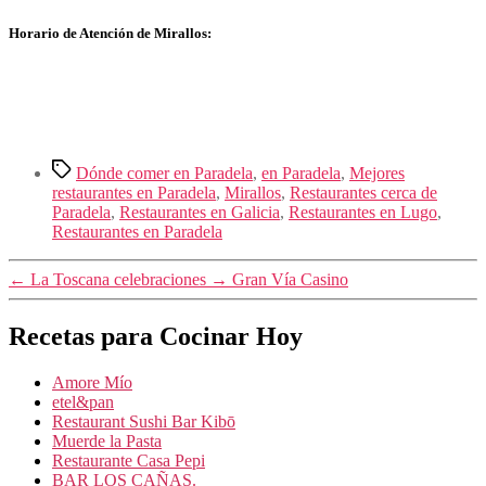
Horario de Atención de Mirallos:
Etiquetas
Dónde comer en Paradela
,
en Paradela
,
Mejores
restaurantes en Paradela
,
Mirallos
,
Restaurantes cerca de
Paradela
,
Restaurantes en Galicia
,
Restaurantes en Lugo
,
Restaurantes en Paradela
←
La Toscana celebraciones
→
Gran Vía Casino
Recetas para Cocinar Hoy
Amore Mío
etel&pan
Restaurant Sushi Bar Kibō
Muerde la Pasta
Restaurante Casa Pepi
BAR LOS CAÑAS.