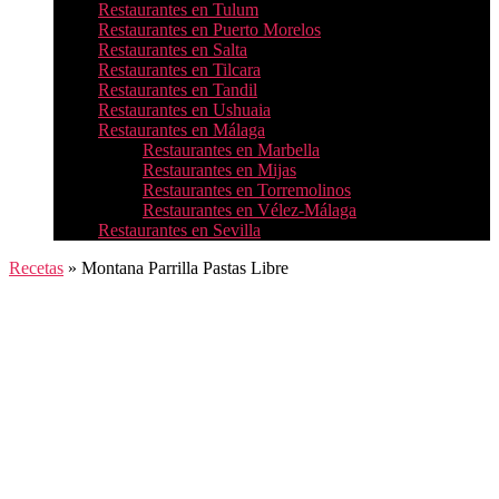
Restaurantes en Tulum
Restaurantes en Puerto Morelos
Restaurantes en Salta
Restaurantes en Tilcara
Restaurantes en Tandil
Restaurantes en Ushuaia
Restaurantes en Málaga
Restaurantes en Marbella
Restaurantes en Mijas
Restaurantes en Torremolinos
Restaurantes en Vélez-Málaga
Restaurantes en Sevilla
Recetas
»
Montana Parrilla Pastas Libre