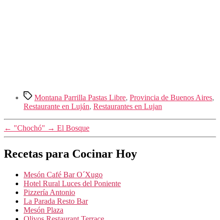
Etiquetas
Montana Parrilla Pastas Libre
,
Provincia de Buenos Aires
,
Restaurante en Luján
,
Restaurantes en Lujan
←
"Chochó"
→
El Bosque
Recetas para Cocinar Hoy
Mesón Café Bar O´Xugo
Hotel Rural Luces del Poniente
Pizzería Antonio
La Parada Resto Bar
Mesón Plaza
Olivos Restaurant Terrace