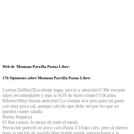
Web de Montana Parrilla Pastas Libre:
176 Opiniones sobre Montana Parrilla Pastas Libre:
Lorena Dalfino
5
Excelente lugar, precio y atención!!! Me encanto
súper recomendable y más si SOS de buen comer!!!!!
Karina
Ribeiro
3
Muy buena atención! La comida rica pero para mi gusto
con muy poca sal, aunque calculo que debe ser por los que no
pueden comer salado.
Buena limpieza.
El flan casero, lo mejor de todo el menú.
Precio:me pareció un poco caro.
Paula T
3
Algo caro, pero al menos
tiene la opción de parrilla libre donde puede aprovecharse y la