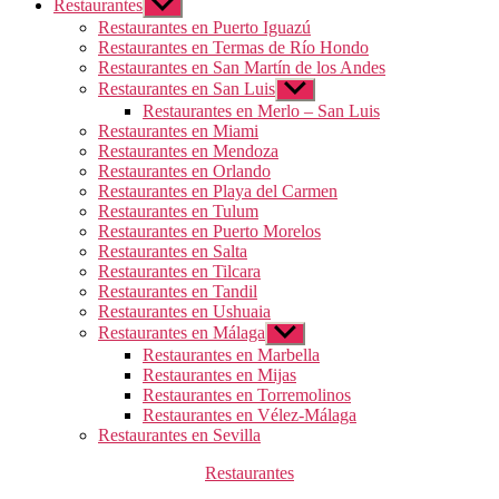
Restaurantes
Mostrar
el
Restaurantes en Puerto Iguazú
submenú
Restaurantes en Termas de Río Hondo
Restaurantes en San Martín de los Andes
Restaurantes en San Luis
Mostrar
el
Restaurantes en Merlo – San Luis
submenú
Restaurantes en Miami
Restaurantes en Mendoza
Restaurantes en Orlando
Restaurantes en Playa del Carmen
Restaurantes en Tulum
Restaurantes en Puerto Morelos
Restaurantes en Salta
Restaurantes en Tilcara
Restaurantes en Tandil
Restaurantes en Ushuaia
Restaurantes en Málaga
Mostrar
el
Restaurantes en Marbella
submenú
Restaurantes en Mijas
Restaurantes en Torremolinos
Restaurantes en Vélez-Málaga
Restaurantes en Sevilla
Categorías
Restaurantes